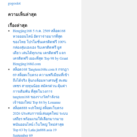
gogoslot
ความเห็นล่าสุด
เรื่องล่าสุด
Hengjing168 5 ก.ค. 2569 สล็อต168
หวยออนไลน์ อัตราจ่ายมากที่สุด
ของไทย โปรโมชั่นเครดิตฟรี 100%
กล่องสุ่มเฮงเฮง รับเครดิตฟรี ยูส
เดียว เล่นได้ทุกเกม เครดิตฟรี แจก
เครดิตฟรี เยอะที่สุด Top 98 by Grant
Hengjing168d.com
สล็อต168 Tangtem168e.com 8 กรกฎา
69 สล็อตเว็บตรง ความพรีเมียมที่เข้า
ถึงได้จริง ลุ้นกงล้อมหาเศรษฐี สะสม
เพชร สายทุนน้อย สมัครด่วน คุ้มค่า
การเดิมพัน ที่สุดในวงการ
tangtem168 ของรางวัลกำลังรอ
เจ้าของใหม่ Top 84 by Louanne
สล็อต888 webใหญ่ สล็อตเว็บตรง
2026 ประสบการณ์เล่นยุคใหม่ ระบบ
เสถียร พร้อมเกมให้เลือกมากมาย
พนันออนไลน์ เว็บใหญ่ ใหม่ล่าสุด
Top 63 by Latia jin888.asia 19
September 69