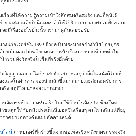
วัญนี่แหละครับ
รื่องที่ให้ความรู้ความเข้าใจสึกสมจริงสมจัง และก็หนังผี
ยทำจากสถานที่จริงนี่แหละ ทำให้ได้รับบรรยากาศรวมทั้งความ
 จะมีเรื่องอะไรบ้างนั้น เรามาดูกันเลยขอรับ
นางนากเวอร์ชั่น 1999 ด้วยครับ พระนางอย่างวินัย ไกรบุตร
เสียงเป็นดอกไม้เพลิงแตกจากหนังเรื่องนางนากที่ถ่ายทำใน
ำรวมทั้งวัดจริงในพื้นที่จริงอีกด้วย
กดติดวิญญาณอย่างไม่ต้องสงสัย เพราะเหตุว่านี่เป็นหนังผีไทยที่
ห้องแดงในตำนาน มองน่ากลัวขึ้นมากมายเลยล่ะนะครับ การ
นจริง สตูดิโอ น่าสยองมากมาย!
่บ้านจัดสรรเป็นโลเคชันจริง โดยใช้บ้านในจังหวัดเชียงใหม่
ขนลุกให้กับหนังประเด็นนี้เยอะขึ้นเรื่อยๆ คนไหนกันแน่ที่อยู่
รยากาศช่วงกลางคืนแบบลัดดาแลนด์
นไลน์
ภาพยนตร์ที่สร้างขึ้นจากข้อเท็จจริง คดีฆาตรกรรมจริง