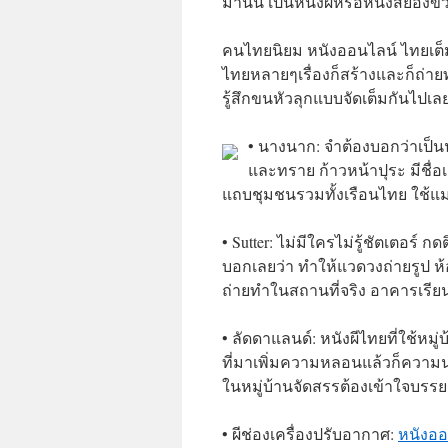
มานั้น เป็นหนังผีหรือหนังสยองข
คนไทยนิยม หนังออนไลน์ ไทยเต็มเ
ไทยหลายๆเรื่องก็สร้างและก็ถ่า
รู้สึกขนหัวลุกแบบจัดเต็มกันไปเลย
• นางนาก: จำต้องบอกว่าเป็น
และทราย ก้าวหน้าปุระ มีชื่อ
แถบชุมชนรวมทั้งเรือนไทย ใช้แม่น้
• Sutter: ไม่มีใครไม่รู้ชัตเตอร์ 
บอกเลยว่า ทำให้แวดวงถ่ายรูป 
ถ่ายทำในสถานที่จริง อาคารเรีย
• ลัดดาแลนด์: หนังผีไทยที่ใช้หมู
ที่มาเพิ่มความหลอนแล้วก็ความน่า
ในหมู่บ้านจัดสรรต้องเข้าใจบร
• ผีช่องเครื่องปรับอากาศ:
หนังออ