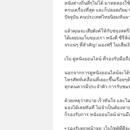
หนังต่างถิ่นดีๆไม่ได้ มาทดลองใช้
ครบเครื่องที่สุด และก็ปลอดภัยม
ปัจจุบัน คนประเทศไทยนิยมหันมา
แล้วคุณจะเสียตังค์ให้กับช่องสตร
ได้เลยบนเว็บของเรา หนังดี ซีรีส
จรแน่ๆ ที่สำคัญ! มองฟรี ไม่เสียเ
เว็บ ดูหนังออนไลน์ ที่รองรับมือ
นอกจากการดูหนังออนไลน์จะได้รั
โทรศัพท์เคลื่อนที่เยอะขึ้นเรื่อยๆด
ทุกคนควรมีประจำตัว การรับชมหนั
ด้วยเหตุว่าสบาย เร็วทันใจ และไ
มองได้เลยทันที ไม่จำเป็นต้องหาอ
ก็รองรับการ หนังออนไลน์ ผ่านม
• รองรับทุกหน้าจอ: เว็บไซต์ที