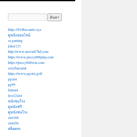
https://918kissauto.xyz
ดูหนังออนไลน์
sa gaming
joker123
http://www.movie87hd.com
https://www.pussy888play.com
https://pussy888win.com
sexybaccarat
https://www.pgslot.golf
pgslot
pg99
fullslot
live22slot
หนังชนโรง
ดูหนังฟรี
ดูหนังชนโรง
slot168
slot456
สล็อต66