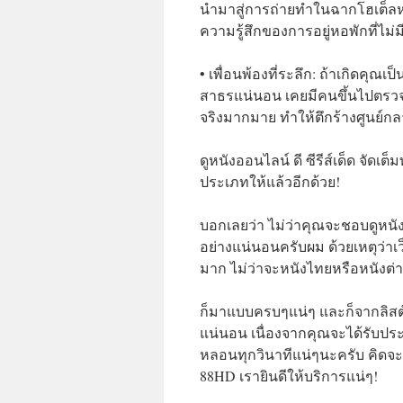
นำมาสู่การถ่ายทำในฉากโฮเต็ลหร
ความรู้สึกของการอยู่หอพักที่ไม
• เพื่อนพ้องที่ระลึก: ถ้าเกิดคุณ
สาธรแน่นอน เคยมีคนขึ้นไปตรวจส
จริงมากมาย ทำให้ตึกร้างศูนย์ก
ดูหนังออนไลน์ ดี ซีรีส์เด็ด จัด
ประเภทให้แล้วอีกด้วย!
บอกเลยว่า ไม่ว่าคุณจะชอบดูหน
อย่างแน่นอนครับผม ด้วยเหตุว่า
มาก ไม่ว่าจะหนังไทยหรือหนังต่างถ
ก็มาแบบครบๆแน่ๆ และก็จากลิสต์ห
แน่นอน เนื่องจากคุณจะได้รับประ
หลอนทุกวินาทีแน่ๆนะครับ คิดจะดู
88HD เรายินดีให้บริการแน่ๆ!