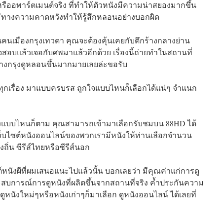
ืออพาร์ตเมนต์จริง ที่ทำให้ตัวหนังมีความน่าสยองมากขึ้น
่มีทางความคาดหวังทำให้รู้สึกหลอนอย่างบอกผิด
เป็นคนเมืองกรุงเทวดา คุณจะต้องคุ้นเคยกับตึกร้างกลางย่าน
อบแล้วเจอกับศพมาแล้วอีกด้วย เรื่องนี้ถ่ายทำในสถานที่
ลางกรุงดูหลอนขึ้นมากมายเลยล่ะขอรับ
เต็มทุกเรื่อง มาแบบครบรส ถูกใจแบบไหนก็เลือกได้แน่ๆ จำแนก
ังแบบไหนก็ตาม คุณสามารถเข้ามาเลือกรับชมบน 88HD ได้
เว็บไซต์หนังออนไลน์ของพวกเรามีหนังให้ท่านเลือกจำนวน
ิ่น ซีรีส์ไทยหรือซีรีส์นอก
นังผีที่ผมเสนอแนะไปแล้วนั้น บอกเลยว่า มีคุณค่าแก่การดู
สบการณ์การดูหนังที่ผลิตขึ้นจากสถานที่จริง ค้ำประกันความ
หนังใหม่ๆหรือหนังเก่าๆก็มาเลือก ดูหนังออนไลน์ ได้เลยที่