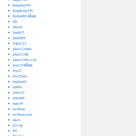
hengjing168
hongkong456
hydra888 สล็อต
Jili
Jilislot
Jinda55
jinda888
Joker123
joker123auto
joker123th
joker123th.co.in
lion123สล็อต
live22
live22slot
london45
lot888
lotto432
lotto888
mars95
no1huay
no1huay.com
okc4
p2vvip
PG