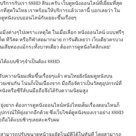
บริการกับเรา 88HD สินะครับ เว็บดูหนังออนไลน์ที่เยี่ยมที่สุด
ากที่สุดในไทย เราพร้อมให้บริการแล้วเวลานี้ บอกเลยว่า ใน
ดูหนังแบบออนไลน์กันเยอะขึ้นเรื่อยๆ
ีมมิ่งต่างๆไปเพราะเหตุใด ในเมื่อเลือก หนังออนไลน์ แบบฟรีๆ
์เด็ด ทีวีสด หรือกีฬาสดมากมาย การันตีเลยว่า เว็บเดียวครบวง
งินเสียทองแม้กระทั้งบาทเดียว ต้องการดูหนังก็คลิกเลย!
ถือได้แบบชิวๆจำเป็นต้อง 88HD
บความนิยมเพิ่มขึ้นเรื่อยๆแล้ว คนไทยยังนิยมดูหนังบน
้วยเช่นกัน โน่นก็เป็นเนื่องจาก มือถือจัดว่าเป็นวัสดุอุปกรณ์ที่
งหรือซีรีส์บนมือถือจึงได้รับความนิยมสูง
ม่ยุ่งยาก ต้องการดูหนังออนไลน์หนังไทยเต็มเรื่องตอนไหนก็
ุปกรณ์ให้ยุ่งยากอีกด้วย ซึ่งเว็บไซต์ดูหนังของเราอย่าง 88HD
ือถือได้แบบชิวๆเลยล่ะครับผม
่ดีจะสามารถปรับขนาดหน้าจออัตโนมัติได้ในทันที โดยสามารถ