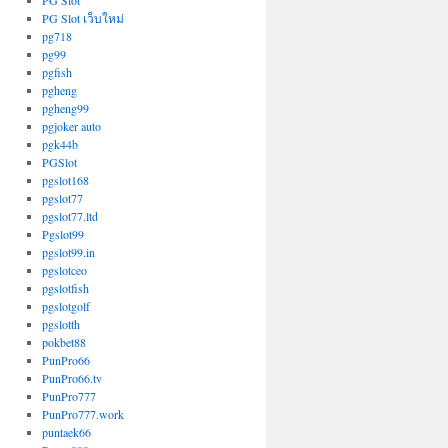
PG Slot
PG Slot เว็บใหม่
pg718
pg99
pgfish
pgheng
pgheng99
pgjoker auto
pgk44b
PGSlot
pgslot168
pgslot77
pgslot77.ltd
Pgslot99
pgslot99.in
pgslotceo
pgslotfish
pgslotgolf
pgslotth
pokbet88
PunPro66
PunPro66.tv
PunPro777
PunPro777.work
puntaek66