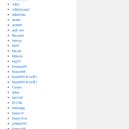
ABA
ABAGroup2
allbet24hr
alot66
alot666
amb slot
Baccarat
betway
bh99
bitcoin
bkkwin
bng55
bonanza99
bonus888
brazil999 ทางเข้า
brazil999 ทางเข้า
Casino
debet
faro168
ff123th
fullslotpg
funny18
funny18.in
golden456
happy168