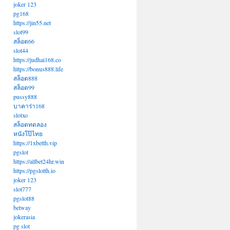
joker 123
pg168
https://jin55.net
slot99
สล็อต66
slot44
https://judhai168.co
https://bonus888.life
สล็อต888
สล็อต99
pussy888
บาคาร่า168
slotxo
สล็อตทดลอง
หนังโป๊ไทย
https://1xbetth.vip
pgslot
https://allbet24hr.win
https://pgslotth.io
joker 123
slot777
pgslot88
betway
jokerasia
pg slot