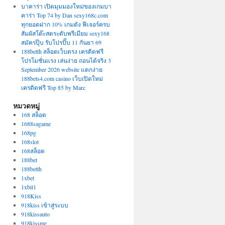
บาคาร่า เปิดมุมมองใหม่ของเกมบา
คาร่า Top 74 by Dan sexy168c.com
ทุกยอดฝาก 10% เกมดัง ฟีเจอร์ครบ
สัมผัสโต๊ะสดระดับพรีเมียม sexy168
สมัครปุ๊บ รับโปรปั๊บ 11 กันยา 69
188betth สล็อตเว็บตรง เครดิตฟรี
โปรโมชั่นแรง เล่นง่าย ถอนได้จริง 3
September 2026 website แตกง่าย
188bets4.com casino เว็บเปิดใหม่
เครดิตฟรี Top 85 by Marc
หมวดหมู่
168 สล็อต
1688sagame
168pg
168slot
168สล็อต
188bet
188betth
1xbet
1xbit1
918Kiss
918kiss เข้าสู่ระบบ
918kissauto
918kissme