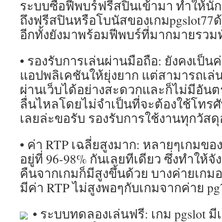
ระบบซื้อฟีพบร์ฟรีสปินเข้ามา ทำให้นั
ถึงฟรีสปินหรือโบนัสของเกมpgslot77ด้
อีกทั้งยังมาพร้อมฟีพบร์ที่มากมายรวมทั
• รองรับการเล่นผ่านมือถือ: ยังคงเป็นค่
แอปพลิเคชันให้ยุ่งยาก แต่สามารถเล่น
ผ่านเว็บได้อย่างสะดวกและก็ไม่มีอันต
ลื่นไหลโดยไม่จำเป็นที่จะต้องใช้โทรศ
เลยล่ะขอรับ รองรับการใช้งานทุกวัสดุ
• ค่า RTP เฉลี่ยสูงมาก: หลายๆเกมของ
อยู่ที่ 96-98% กันเลยทีเดียว ซึ่งทำให้
คืนจากเกมก็มีสูงขึ้นด้วย บางค่ายเกม
มีค่า RTP ไม่สูงพอๆกับเกมจากค่าย pg
• ระบบทดลองเล่นฟรี: เกม pgslot 