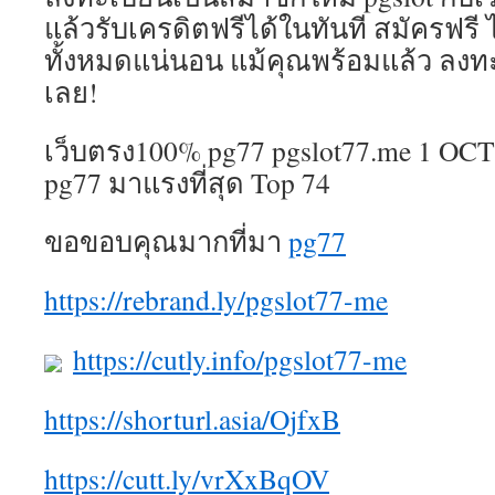
แล้วรับเครดิตฟรีได้ในทันที สมัครฟรี 
ทั้งหมดแน่นอน แม้คุณพร้อมแล้ว ลงทะเ
เลย!
เว็บตรง100% pg77 pgslot77.me 1 OCT 
pg77 มาแรงที่สุด Top 74
ขอขอบคุณมากที่มา
pg77
https://rebrand.ly/pgslot77-me
https://cutly.info/pgslot77-me
https://shorturl.asia/OjfxB
https://cutt.ly/vrXxBqOV