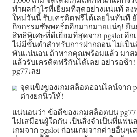
ทำผลกำไรที่เยี่ยมที่สุดอย่างแน่แท้ 
ใหม่วันนี้ รับเครดิตฟรีได้เลยในทันที ย
กิจกรรมซัพพอร์ตอีกมากมายแน่ๆ! ยืนย
สิทธิพิเศษที่ดีเยี่ยมที่สุดจาก pgslot 
ไม่มีขั้นต่ำสำหรับการฝากถอน ไม่เป็
พันแน่นอน ถ้าหากคุณพร้อมแล้ว มาสม
แล้วรับเครดิตฟรีกันได้เลย อย่ารอช้า
pg77เลย
จุดแข็งของเกมสล็อตออนไลน์จาก pg7
ต่างยกนิ้วให้!
แน่นอนว่า ข้อดีของเกมสล็อตบน pg77 
ไม่เสมือนผู้ใดกัน เป็นสิ่งจำเป็นที่แ
เกมจาก pgslot ก่อนเกมจากค่ายอื่นๆเส