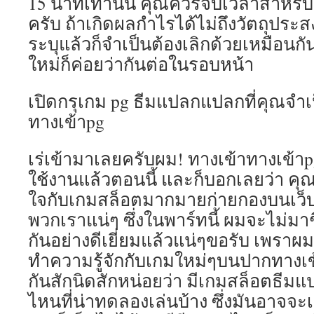
15 นาทีเท่านั้น คุณควรจับเวลาสำหรับ
ครับ ถ้าเกิดผลกำไรได้ไม่ถึงวัตถุประสงค
ระบุแล้วก็จำเป็นต้องเลิกด้วยเหมือนกั
ใหม่ก็ค่อยว่ากันต่อในรอบหน้า
เปิดกรุเกม pg ธีมแปลกแปลกที่คุณจำ
ทางเข้าpg
เร่เข้ามาเลยครับผม! ทางเข้าทางเข้าp
ใช้งานแล้วตอนนี้ และก็บอกเลยว่า คุ
ใจกับเกมสล็อตมากมายก่ายกองบนเว็บ
พวกเราแน่ๆ ซึ่งในพาร์ทนี้ ผมจะไม่มาชี
กันอย่างดีเยี่ยมแล้วแน่ๆขอรับ เพรา
ทำความรู้จักกับเกมใหม่ๆบนปากทางเข
กันสักนิดสักหน่อยว่า มีเกมสล็อตธ
ไหนที่น่าทดลองเล่นบ้าง ซึ่งมันอาจจะ