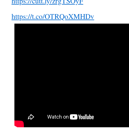
https://cutt.ly/zrgTSOyF
https://t.co/OTRQoXMHDv