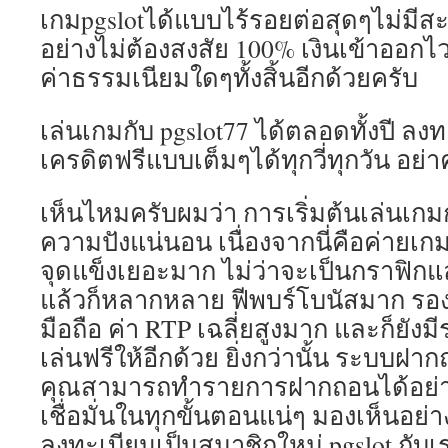
เกมpgslotได้แบบไร้รอยต่อสุดๆไม่มีส
อย่างไม่ต้องสงสัย 100% เงินเข้าออกไ
ค่าธรรมเนียมใดๆทั้งสิ้นอีกด้วยครับ
เล่นเกมกับ pgslot77 ได้ตลอดทั้งปี ลงท
เครดิตฟรีแบบเต็มๆได้ทุกวี่ทุกวัน อย่
เห็นไหมครับผมว่า การเริ่มต้นเล่นเกมกั
ความปังแน่นอน เนื่องจากนี่คือค่ายเกม
จุดแข็งเยอะมาก ไม่ว่าจะเป็นกราฟิกแ
แล้วก็หลากหลาย ฟีพบร์โบนัสมาก รองร
มือถือ ค่า RTP เฉลี่ยสูงมาก และก็ยั
เล่นฟรีให้อีกด้วย ยิ่งกว่านั้น ระบบฝา
คุณสามารถทำรายการฝากถอนได้อย่า
เชื่อมั่นในทุกขั้นตอนแน่ๆ มองเห็นอย่าง
ลงทะเบียนเป็นสมาชิกใหม่ pgslot กับเร