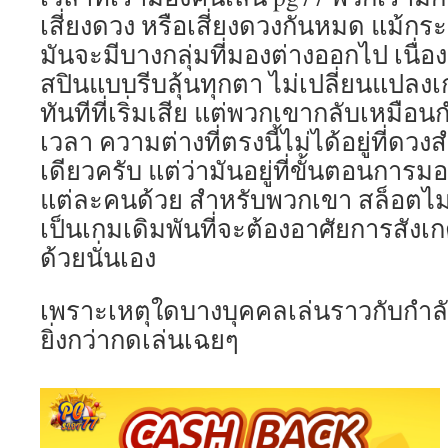
เสี่ยงดวง หรือเสี่ยงดวงกันหมด แม้กระน
มันจะมีบางกลุ่มที่มองต่างออกไป เนื่อ
สปินแบบรีบลุ้นทุกตา ไม่เปลี่ยนแปลงเ
ทันทีที่เริ่มเสีย แต่พวกเขากลับเหมือน
เวลา ความต่างที่ตรงนี้ไม่ได้อยู่ที่ดวง
เดียวครับ แต่ว่ามันอยู่ที่ขั้นตอนการ
แต่ละคนด้วย สำหรับพวกเขา สล็อตไม่
เป็นเกมเดิมพันที่จะต้องอาศัยการสังเก
ด้วยนั่นเอง
เพราะเหตุใดบางบุคคลเล่นราวกับกำลั
ยิ่งกว่ากดเล่นเฉยๆ