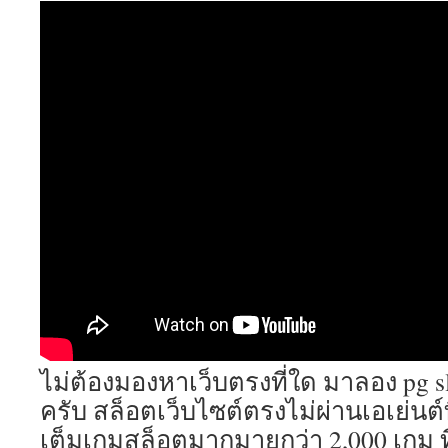
ทาง
เข้า
pgslot
เว็บ
สล็อต
มา
แรง
แตก
ง่าย
ที่สุด
แห่ง
ปี
พฤศจิก
า
25
ไม่ต้องมองหาเว็บตรงที่ใด มาลอง pg s
ครับ สล็อตเว็บไซต์ตรงไม่ผ่านเอเย่นต์ที
เต็มเกมสล็อตมากมายกว่า 2,000 เกม ท