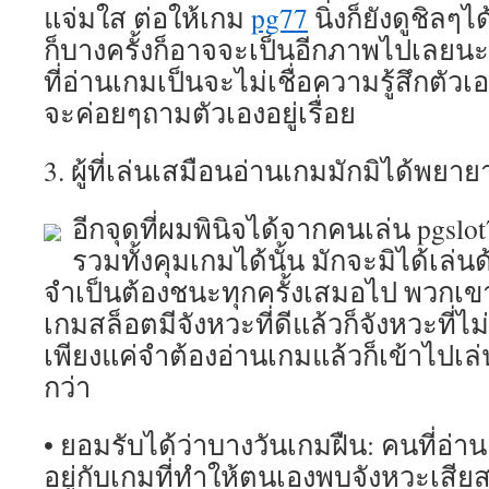
แจ่มใส ต่อให้เกม
pg77
นิ่งก็ยังดูชิลๆไ
ก็บางครั้งก็อาจจะเป็นอีกภาพไปเลยนะ
ที่อ่านเกมเป็นจะไม่เชื่อความรู้สึกตัวเ
จะค่อยๆถามตัวเองอยู่เรื่อย
3. ผู้ที่เล่นเสมือนอ่านเกมมักมิได้พยา
อีกจุดที่ผมพินิจได้จากคนเล่น pgslot77 
รวมทั้งคุมเกมได้นั้น มักจะมิได้เล่น
จำเป็นต้องชนะทุกครั้งเสมอไป พวกเขา
เกมสล็อตมีจังหวะที่ดีแล้วก็จังหวะที่ไม
เพียงแค่จำต้องอ่านเกมแล้วก็เข้าไปเล่
กว่า
• ยอมรับได้ว่าบางวันเกมฝืน: คนที่อ่าน
อยู่กับเกมที่ทำให้ตนเองพบจังหวะเส