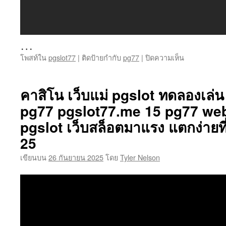
…
บน
โพสท์ใน
pgslot77
|
ติดป้ายกำกับ
pg77
|
ปิดความเห็น
Pg77
เวป
ไซต์
คาสิโน เว็บแม่ pgslot ทดลองเล่
แจก
pg77 pgslot77.me 15 pg77 web
หนัก
สล็อต
pgslot เว็บสล็อตมาแรง แตกง่ายที่
เว็บ
ตรง
25
น่า
เขียนบน
26 กันยายน 2025
โดย
Tyler Nelson
เล่น
ที่สุด
ระบบ
ไว
เกม
เยอะ
โปร