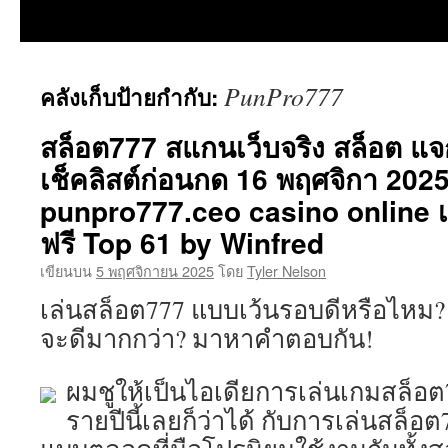
ยัง
เนื้อหา
PunPro777
คลังเก็บป้ายกำกับ:
สล็อต777 สแกนเว็บจริง สล็อต แจ
เช็คลิสต์ก่อนกด 16 พฤศจิกา 2025
punpro777.ceo casino online เว
ฟรี Top 61 by Winfred
เขียนบน
5 พฤศจิกายน 2025
โดย
Tyler Nelson
เล่นสล็อต777 แบบเว้นรอบดีหรือไหม
จะดีมากกว่า? มาหาคำตอบกัน!
ผมชูให้เป็นไอเดียการเล่นเกมสล็อต777
รายปีนี้เลยก็ว่าได้ กับการเล่นสล็