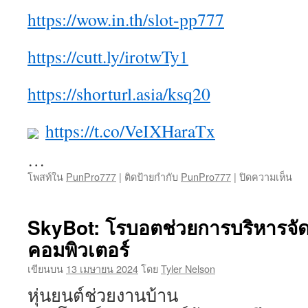
https://wow.in.th/slot-pp777
https://cutt.ly/irotwTy1
https://shorturl.asia/ksq20
https://t.co/VeIXHaraTx
…
บน
โพสท์ใน
PunPro777
|
ติดป้ายกำกับ
PunPro777
|
ปิดความเห็น
Pun
เว็บ
ใหญ
SkyBot: โรบอตช่วยการบริหารจ
แต
คอมพิวเตอร์
ง่าย
ลุ้น
เขียนบน
13 เมษายน 2024
โดย
Tyler Nelson
ไอ
โฟ
หุ่นยนต์ช่วยงานบ้าน
พี