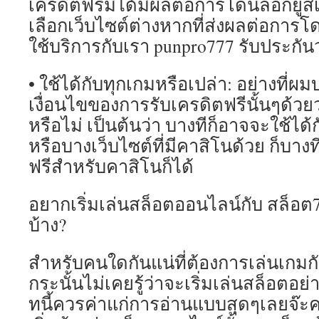
เครดิตฟรีมิได้มีผลต่อการโดนล็อกยู
เลือกเว็บไซต์ต่างหากที่ส่งผลต่อการโด
ใช้บริการกับเรา punpro777 รับประกั
• ใช้ได้กับทุกเกมหรือเปล่า: อย่างที่ผ
เงื่อนไขของการรับเครดิตฟรีนั้นๆด้วย
หรือไม่ เป็นต้นว่า บางทีก็อาจจะใช้ได้
หรือบางเว็บไซต์ที่มีคาสิโนด้วย ก็บาง
ฟรีสำหรับคาสิโนก็ได้
อยากเริ่มเล่นสล็อตออนไลน์กับ สล็อต
บ้าง?
สำหรับคนใดกันแน่ที่ต้องการเล่นเกมกั
กระนั้นไม่เคยรู้ว่าจะเริ่มเล่นสล็อตอ
ทนี้ควรค่าแก่การอ่านแบบสุดๆเลยจ๊ะค