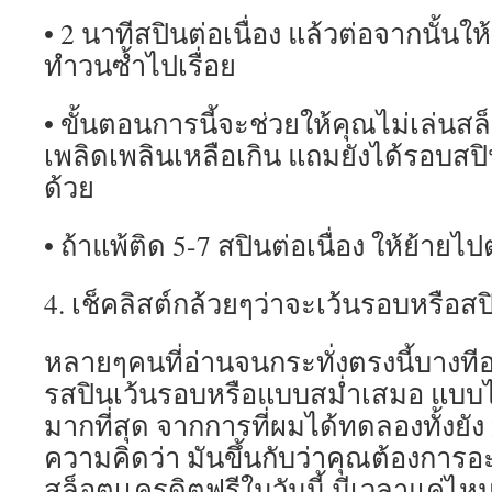
• 2 นาทีสปินต่อเนื่อง แล้วต่อจากนั้นให
ทำวนซ้ำไปเรื่อย
• ขั้นตอนการนี้จะช่วยให้คุณไม่เล่นสล
เพลิดเพลินเหลือเกิน แถมยังได้รอบ
ด้วย
• ถ้าแพ้ติด 5-7 สปินต่อเนื่อง ให้ย้าย
4. เช็คลิสต์กล้วยๆว่าจะเว้นรอบหรือส
หลายๆคนที่อ่านจนกระทั่งตรงนี้บางที
รสปินเว้นรอบหรือแบบสม่ำเสมอ แบบ
มากที่สุด จากการที่ผมได้ทดลองทั้งยั
ความคิดว่า มันขึ้นกับว่าคุณต้องการ
สล็อตเเครดิตฟรีในวันนี้ มีเวลาแค่