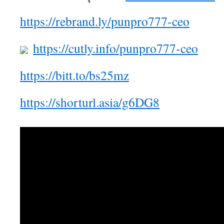
https://rebrand.ly/punpro777-ceo
https://cutly.info/punpro777-ceo
https://bitt.to/bs25mz
https://shorturl.asia/g6DG8