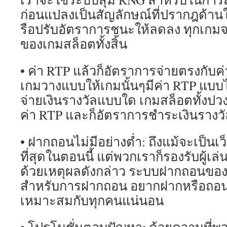
ก่อนแปลงเป็นสัญลักษณ์ที่ปรากฎด้านใ
รือปรับอัตราการชนะให้ลดลง ทุกเกม
ของเกมสล็อตทั้งสิ้น
• ค่า RTP แล้วก็อัตราการจ่ายตรงกับค่
เกมวางแบบให้เกมนั้นๆมีค่า RTP แบบ
จ่ายเงินรางวัลแบบใด เกมสล็อตทั้งป
ค่า RTP และก็อัตราการชำระเงินรางวัล
• ฝากถอนไม่มีอย่างต่ำ: ถึงแม้จะเป็นเ
ที่สุดในตอนนี้ แต่พวกเราก็รองรับผู้เล่
ด้วยเหตุผลดังกล่าว ระบบฝากถอนของเ
สำหรับการฝากถอน อยากฝากหรือถอน
เหมาะสมกับทุกคนแน่นอน