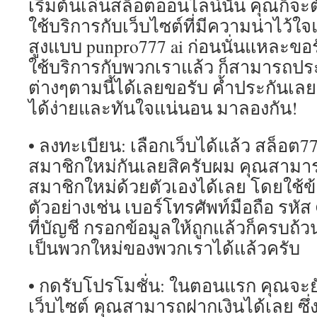
เริ่มต้นเล่นสล็อตออนไลน์นั้น คุณก็จะ
ใช้บริการกับเว็บไซต์ที่มีความน่าไว
สูงแบบ punpro777 ai ก่อนนั่นแหละขอร
ใช้บริการกับพวกเราแล้ว ก็สามารถป
ต่างๆตามนี้ได้เลยขอรับ ค้ำประกันเลยว
ได้ง่ายและทันใจแน่นอน มาลองกัน!
• ลงทะเบียน: เลือกเว็บได้แล้ว สล็อต7
สมาชิกใหม่กันเลยสิครับผม คุณสามา
สมาชิกใหม่ด้วยตัวเองได้เลย โดยใช้ข้
ตัวอย่างเช่น เบอร์โทรศัพท์มือถือ รหั
ที่บัญชี กรอกข้อมูลให้ถูกแล้วก็ครบถ้วน
เป็นพวกใหม่ของพวกเราได้แล้วครับ
• กดรับโปรโมชั่น: ในตอนแรก คุณจะยั
เว็บไซต์ คุณสามารถฝากเงินได้เลย ซึ่ง