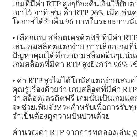
เกมที่มีค่า RTP สูงๆก็จะคืนเงินให้กับ
เอาไว้ อาทิเช่น ค่า RTP 96% เมื่อเล่น
โอกาสได้รับคืน 96 บาทในระยะยาวนั่
• เลือกเกม สล็อตเครดิตฟรี ที่มีค่า RT
เล่นเกมสล็อตแตกง่าย การเลือกเกมที่ม
ปัญหาคุณได้ดีกว่าเกมสล็อตอื่นๆแน
เกมสล็อตที่มีค่า RTP สูงยิ่งกว่า 96% เ
• ค่า RTP สูงไม่ได้โบนัสแตกง่ายเสมอ
คุณรู้เรื่องด้วยว่า เกมสล็อตที่มีค่า R
ว่า สล็อตเครดิตฟรี เกมนั้นเป็นเกมแต
จะช่วยเพิ่มจังหวะสำหรับเพื่อการรับทุนค
จำเป็นต้องดูความปั่นป่วนด้วย
คำนวณค่า RTP จากการทดลองเล่น: 