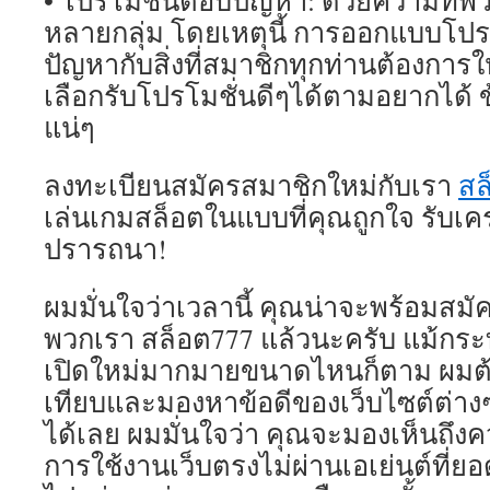
• โปรโมชั่นตอบปัญหา: ด้วยความที่
หลายกลุ่ม โดยเหตุนี้ การออกแบบโปร
ปัญหากับสิ่งที่สมาชิกทุกท่านต้องการ
เลือกรับโปรโมชั่นดีๆได้ตามอยากได้ ข
แน่ๆ
ลงทะเบียนสมัครสมาชิกใหม่กับเรา
สล
เล่นเกมสล็อตในแบบที่คุณถูกใจ รับเค
ปรารถนา!
ผมมั่นใจว่าเวลานี้ คุณน่าจะพร้อมสมั
พวกเรา สล็อต777 แล้วนะครับ แม้กระทั
เปิดใหม่มากมายขนาดไหนก็ตาม ผมต้
เทียบและมองหาข้อดีของเว็บไซต์ต่าง
ได้เลย ผมมั่นใจว่า คุณจะมองเห็นถึง
การใช้งานเว็บตรงไม่ผ่านเอเย่นต์ที่ยอด