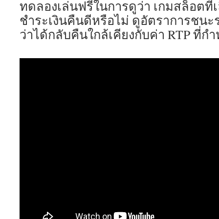
ทดลองเล่นฟรีในการดูว่า เกมสล็อตที่เล
ชำระเงินคืนดีหรือไม่ ดูอัตราการชนะร
ว่าได้กลับคืนใกล้เคียงกับค่า RTP ที