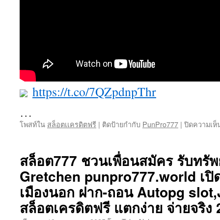
https://t.co/7QZpdnpThr
…
โพสท์ใน
สล็อตเเครดิตฟรี
|
ติดป้ายกำกับ
PunPro777
|
ปิดความเห็
สล็อต777 ชวนเพื่อนสมัคร รับทรัพ
Gretchen punpro777.world เปิ
เมืองนอก ฝาก-ถอน Autopg slot
สล็อตเครดิตฟรี แตกง่าย จ่ายจริง 