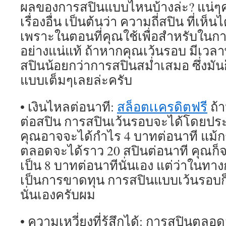
ผลของการสปินแบบไหนบ้างล่ะ? แน่ๆค
เรื่องอื่น เป็นต้นว่า ความถี่สปิน ที่เห็นไ
เพราะในตอนที่คุณใช้เพื่อสำหรับในก
อย่างแน่แท้ ถ้าหากคุณเว้นรอบ มีเวลาพ
สปินน้อยกว่าการสปินสม่ำเสมอ ซึ่งมันก็
แบบเต็มๆเลยล่ะครับ
• เงินไหลต่อนาที:
สล็อตเเครดิตฟรี
ถ้
ต่อสปิน การสปินเว้นรอบจะได้โดยปร
คุณอาจจะได้กำไร 4 บาทต่อนาที แม้ก
ตลอดจะได้ราว 20 สปินต่อนาที คุณก็จ
เป็น 8 บาทต่อนาทีนั่นเอง แต่ว่าในทางก
เป็นการขาดทุน การสปินแบบเว้นรอบก็
นั่นเองครับผม
• ความเหวี่ยงที่รู้สึกได้: การสปินตลอด