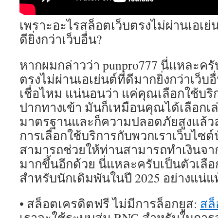
เพราะอะไรสล็อตเว็บตรงไม่ผ่านเอเย่นต
ดียิ่งกว่าเว็บอื่น?
หากผมกล่าวว่า punpro777 นี่แหละครั
ตรงไม่ผ่านเอเย่นต์ที่ดีมากยิ่งกว่าเว็
เชื่อไหม แน่นอนว่า แค่คุณเลือกใช้บร
ปากทางเข้า มันก็เหมือนคุณได้เลือกเล่น
มาตรฐานและก็ความปลอดภัยสูงแล้วล่
การเลือกใช้บริการกับพวกเราเว็บไซต์นั
สามารถช่วยให้ท่านสามารถทำเงินจาก
มากขึ้นอีกด้วย นี่แหละครับเป็นตัวเลือ
สำหรับนักเดิมพันในปี 2025 อย่างแน่
• สล็อตเครดิตฟรี ไม่มีการล็อกยูส:
สล
เราจะใช้ระบบสุ่ม RNG สำหรับในการ