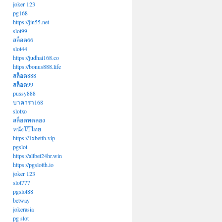
joker 123
pg168
https://jin55.net
slot99
สล็อต66
slot44
https://judhai168.co
https://bonus888.life
สล็อต888
สล็อต99
pussy888
บาคาร่า168
slotxo
สล็อตทดลอง
หนังโป๊ไทย
https://1xbetth.vip
pgslot
https://allbet24hr.win
https://pgslotth.io
joker 123
slot777
pgslot88
betway
jokerasia
pg slot