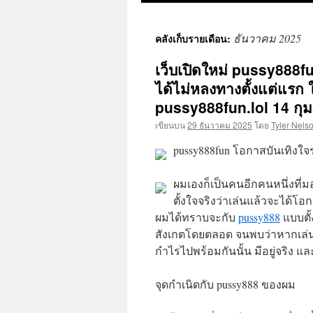
ยัง
ธันวาคม 2025
คลังเก็บรายเดือน:
เนื้อหา
เว็บเปิดใหม่ pussy888fun
ได้ไม่หลงทางตั้งแต่แรก
pussy888fun.lol 14 กุม
เขียนบน
29 ธันวาคม 2025
โดย
Tyler Nels
pussy888fun โอกาสบันเทิงใจร
ผมเองก็เป็นคนอีกคนหนึ่งที่
ตั้งใจจริงว่าเล่นแล้วจะได้โอก
ผมได้ทราบจะกับ
pussy888
แบบตั้
สังเกตโดยตลอด จนพบว่าหากเล่นเป
กำไรไปพร้อมกันนั้น มีอยู่จริง และ
จุดกำเนิดกับ pussy888 ของผม