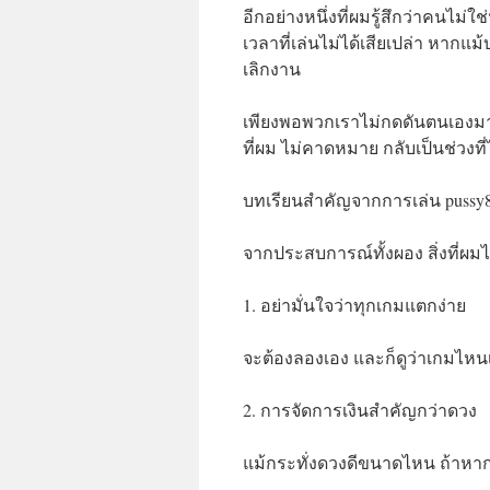
อีกอย่างหนึ่งที่ผมรู้สึกว่าคนไ
เวลาที่เล่นไม่ได้เสียเปล่า หากแ
เลิกงาน
เพียงพอพวกเราไม่กดดันตนเองมาก
ที่ผม ไม่คาดหมาย กลับเป็นช่วงที่
บทเรียนสำคัญจากการเล่น pussy
จากประสบการณ์ทั้งผอง สิ่งที่ผม
1. อย่ามั่นใจว่าทุกเกมแตกง่าย
จะต้องลองเอง และก็ดูว่าเกมไห
2. การจัดการเงินสำคัญกว่าดวง
แม้กระทั่งดวงดีขนาดไหน ถ้าหากไ