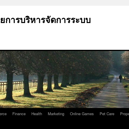
วยการบริหารจัดการระบบ
erce
Finance
Health
Marketing
Online Games
Pet Care
Prope