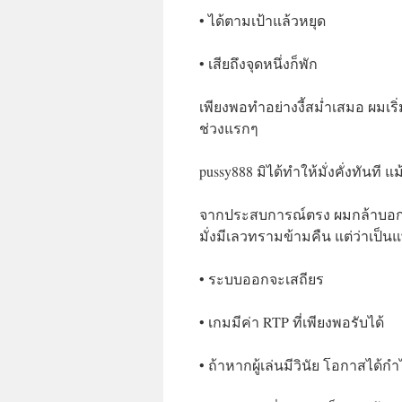
• ได้ตามเป้าแล้วหยุด
• เสียถึงจุดหนึ่งก็พัก
เพียงพอทำอย่างงี้สม่ำเสมอ ผมเริ
ช่วงแรกๆ
pussy888 มิได้ทำให้มั่งคั่งทันที 
จากประสบการณ์ตรง ผมกล้าบอกเลยว
มั่งมีเลวทรามข้ามคืน แต่ว่าเป็น
• ระบบออกจะเสถียร
• เกมมีค่า RTP ที่เพียงพอรับได้
• ถ้าหากผู้เล่นมีวินัย โอกาสได้กำ