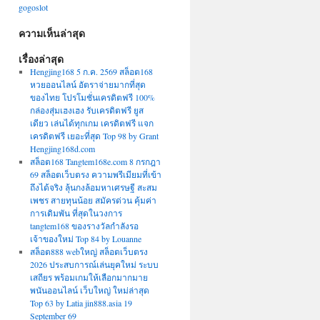
gogoslot
ความเห็นล่าสุด
เรื่องล่าสุด
Hengjing168 5 ก.ค. 2569 สล็อต168
หวยออนไลน์ อัตราจ่ายมากที่สุด
ของไทย โปรโมชั่นเครดิตฟรี 100%
กล่องสุ่มเฮงเฮง รับเครดิตฟรี ยูส
เดียว เล่นได้ทุกเกม เครดิตฟรี แจก
เครดิตฟรี เยอะที่สุด Top 98 by Grant
Hengjing168d.com
สล็อต168 Tangtem168e.com 8 กรกฎา
69 สล็อตเว็บตรง ความพรีเมียมที่เข้า
ถึงได้จริง ลุ้นกงล้อมหาเศรษฐี สะสม
เพชร สายทุนน้อย สมัครด่วน คุ้มค่า
การเดิมพัน ที่สุดในวงการ
tangtem168 ของรางวัลกำลังรอ
เจ้าของใหม่ Top 84 by Louanne
สล็อต888 webใหญ่ สล็อตเว็บตรง
2026 ประสบการณ์เล่นยุคใหม่ ระบบ
เสถียร พร้อมเกมให้เลือกมากมาย
พนันออนไลน์ เว็บใหญ่ ใหม่ล่าสุด
Top 63 by Latia jin888.asia 19
September 69