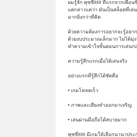
ผมรู้จัก พุซซี่888 ทีแรกจากเพื่อ
แต่กล่าวแค่ว่า มันเป็นสล็อตที่เล
มากยิ่งกว่าที่คิด
ด้วยความต้องการอยากจะรู้อยาก
ด้วยงบประมาณเล็กมาก ไม่ได้มุ่งห
ทำความเข้าใจขั้นตอนการเล่นก่อน 
ความรู้สึกแรกเมื่อได้เล่นจริง
อย่างแรกที่รู้สึกได้ชัดคือ
• เกมโหลดเร็ว
• ภาพและเสียงทำออกมาเจริญ
• เล่นผ่านมือถือได้สบายมาก
พุซซี่888 มีเกมให้เลือกนานาประก