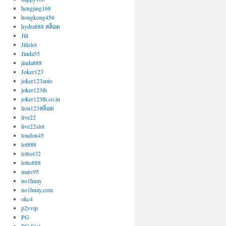
hengjing168
hongkong456
hydra888 สล็อต
Jili
Jilislot
Jinda55
jinda888
Joker123
joker123auto
joker123th
joker123th.co.in
lion123สล็อต
live22
live22slot
london45
lot888
lotto432
lotto888
mars95
no1huay
no1huay.com
okc4
p2vvip
PG