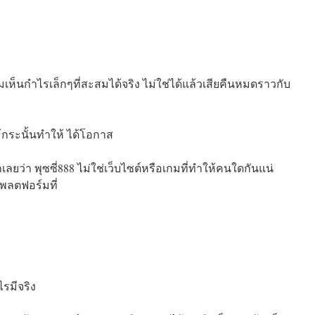
่มเห็นกำไรเล็กๆที่สะสมได้จริง ไม่ใช่ได้แล้วเสียคืนหมดราวกับ
แม้กระนั้นทำให้ ได้โอกาส
่า พุซซี่888 ไม่ใช่เว็บไซต์หรือเกมที่ทำให้คนใดกันแน่
แพลตฟอร์มที่
ไรมีจริง