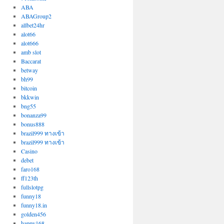
ABA
ABAGroup2
allbet24hr
alot66
alot666
amb slot
Baccarat
betway
bh99
bitcoin
bkkwin
bng55
bonanza99
bonus888
brazil999 ทางเข้า
brazil999 ทางเข้า
Casino
debet
faro168
ff123th
fullslotpg
funny18
funny18.in
golden456
happy168