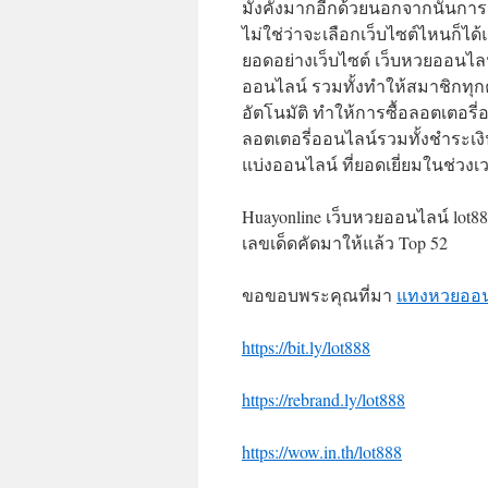
มั่งคั่งมากอีกด้วยนอกจากนั้นกา
ไม่ใช่ว่าจะเลือกเว็บไซต์ไหนก็ได้แ
ยอดอย่างเว็บไซต์ เว็บหวยออนไลน
ออนไลน์ รวมทั้งทำให้สมาชิก
อัตโนมัติ ทำให้การซื้อลอตเตอรี่
ลอตเตอรี่ออนไลน์รวมทั้งชำระเงินง
แบ่งออนไลน์ ที่ยอดเยี่ยมในช่วงเว
Huayonline เว็บหวยออนไลน์ lot8
เลขเด็ดคัดมาให้แล้ว Top 52
ขอขอบพระคุณที่มา
แทงหวยออน
https://bit.ly/lot888
https://rebrand.ly/lot888
https://wow.in.th/lot888