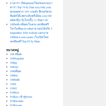
บาคาร่า เปิดมุมมองใหม่ของเกมบา
คาร่า Top 74 by Dan sexy168c.com
ทุกยอดฝาก 10% เกมดัง ฟีเจอร์ครบ
สัมผัสโต๊ะสดระดับพรีเมียม sexy168
สมัครปุ๊บ รับโปรปั๊บ 11 กันยา 69
188betth สล็อตเว็บตรง เครดิตฟรี
โปรโมชั่นแรง เล่นง่าย ถอนได้จริง 3
September 2026 website แตกง่าย
188bets4.com casino เว็บเปิดใหม่
เครดิตฟรี Top 85 by Marc
หมวดหมู่
168 สล็อต
1688sagame
168pg
168slot
168สล็อต
188bet
188betth
1xbet
1xbit1
918Kiss
918kiss เข้าสู่ระบบ
918kissauto
918kissme