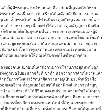
ล้วก็ผู้มีพระคุณ ดังคำบอกเล่าที่ว่า ก่อนที่คุณจะไหว้พระ
พระในบ้าน เนื่องจากว่าเปรียบได้เสมือนดั่งบิดามารดารวม
การะคุณมาเป็นพระในบ้าน ที่ท่านมีพระคุณกับคุณเยอะมากก็เลย
ราบเท้าขอพรบ่อยๆ เพื่อจะทำให้ดวงของคุณมีบุญบารมีเสริม
ละก็ตัวคุณก็ยังเป็นสุขเพิ่มขึ้นด้วยจากการดูแลพ่อแม่และผู้มี
ป็นแค่พ่อแม่อย่างเดียว เนื่องจากว่าบางคนเติบโตมาพร้อมกับ
านราวดูแลพ่อแม่สิ่งเดียวกัน ส่วนคนที่มีบิดามารดาอยู่ห่าง
่างสม่ำเสมอ เป็นการดูแลท่านและทดแทนพระคุณของท่าน
ับตัวคุณและก็ส่งผลให้คุณได้รับดวงดีในชีวิตทุกๆด้าน
งเล่าของคนสมัยก่อนที่เล่าต่อกันมาว่ามีราษฎรอยู่คนหนึ่งถูก
ทั้งถูกเบอร์บ่อยมากๆสิ่งที่เขาทำ นอกจากการดำเนินงานแล้ว
สำหรับการนั่งสมาธิรักษาศีลภาวนาอยู่เป็นประจำแล้ว เมื่อ
ตเตอรี่รวมทั้งถูกเบอร์บ่อยๆนี่คืออานิสงส์แห่งการทำบุญ
วนาเป็นประจำจะทำให้ชีวิตของคุณประสบความสำเร็จในทุกๆ
กินซื้อลอตเตอรี่แต่ว่าพอดิบพอดี และก็ควรเลือกแนวทางการ
ะว่าควรที่จะเลือก แทงหวยออนไลน์ ที่มีคุณภาพสูงจะก่อ
วก็มีประสิทธิภาพที่สุด รวมทั้งยังสามารถซื้อหวยได้ทุกแบบที่