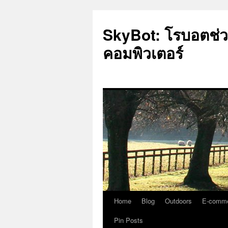
SkyBot: โรบอตช่
คอมพิวเตอร์
Home
Blog
Outdoors
E-comm
ข้าม
Pin Posts
ไป