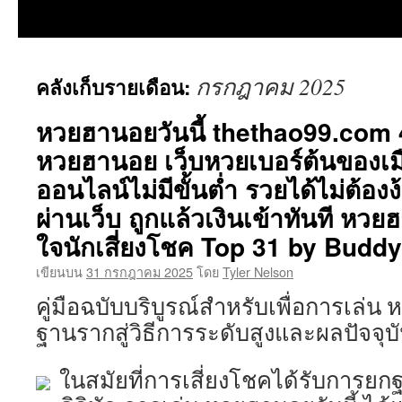
ยัง
เนื้อหา
กรกฎาคม 2025
คลังเก็บรายเดือน:
หวยฮานอยวันนี้ thethao99.com 
หวยฮานอย เว็บหวยเบอร์ต้นของเ
ออนไลน์ไม่มีขั้นต่ำ รวยได้ไม่ต้องง
ผ่านเว็บ ถูกแล้วเงินเข้าทันที หวย
ใจนักเสี่ยงโชค Top 31 by Buddy
เขียนบน
31 กรกฎาคม 2025
โดย
Tyler Nelson
คู่มือฉบับบริบูรณ์สำหรับเพื่อการเล่
ฐานรากสู่วิธีการระดับสูงและผลปัจจุบ
ในสมัยที่การเสี่ยงโชคได้รับการย