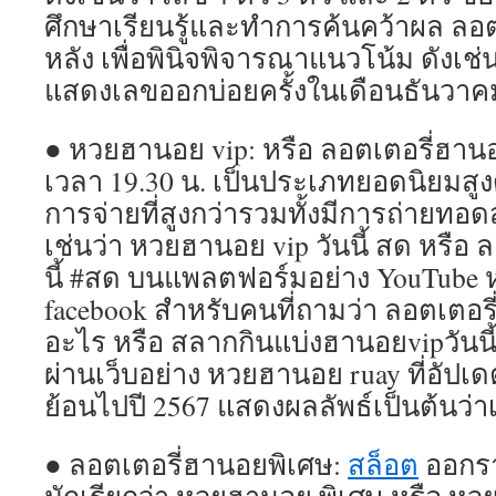
ศึกษาเรียนรู้และทำการค้นคว้าผล ลอต
หลัง เพื่อพินิจพิจารณาแนวโน้ม ดังเช่น
แสดงเลขออกบ่อยครั้งในเดือนธันวาคม 
● หวยฮานอย vip: หรือ ลอตเตอรี่ฮาน
เวลา 19.30 น. เป็นประเภทยอดนิยมสูงด
การจ่ายที่สูงกว่ารวมทั้งมีการถ่ายทอด
เช่นว่า หวยฮานอย vip วันนี้ สด หรือ 
นี้ #สด บนแพลตฟอร์มอย่าง YouTube 
facebook สำหรับคนที่ถามว่า ลอตเตอรี
อะไร หรือ สลากกินแบ่งฮานอยvipวันน
ผ่านเว็บอย่าง หวยฮานอย ruay ที่อัปเ
ย้อนไปปี 2567 แสดงผลลัพธ์เป็นต้นว่า
● ลอตเตอรี่ฮานอยพิเศษ:
สล็อต
ออกรา