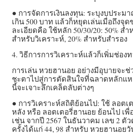
● การจัดการเงินลงทุน: ระบุงบประมาณร
เกิน 500 บาท แล้วก็หยุดเล่นเมื่อถึง
ละเอียดคือ ใช้หลัก 50/30/20: 50% สำ
สำหรับวิเคราะห์, 20% สำหรับสำรอง
4. วิธีการการวิเคราะห์แล้วก็เพิ่มช่
การเล่น หวยฮานอย อย่างมีอุบายจะช
ชะตาไปสู่การตัดสินใจที่ฉลาดหลักแ
นี้จะเจาะลึกเคล็ดลับต่างๆ
● การวิเคราะห์สถิติย้อนไป: ใช้ ลอตเต
หลัง หรือ ลอตเตอรี่ฮานอย ย้อนไป เพื
เช่น จากปี 2567 ในธันวาคม เลข 2 ตั
ครั้งได้แก่ 44, 98 สำหรับ หวยฮานอยวันน