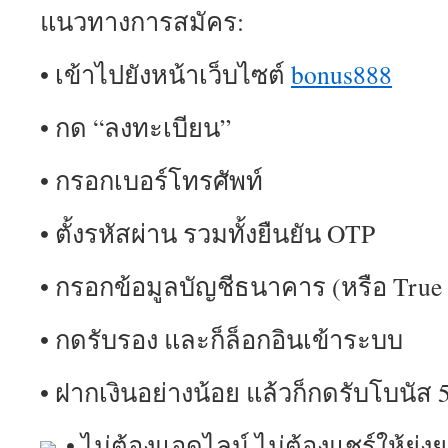
แนวทางการสมัคร:
• เข้าไปยังหน้าเว็บไซต์
bonus888
• กด “ลงทะเบียน”
• กรอกเบอร์โทรศัพท์
• ตั้งรหัสผ่าน รวมทั้งยืนยัน OTP
• กรอกข้อมูลบัญชีธนาคาร (หรือ True 
• กดรับรอง และก็ล็อกอินเข้าระบบ
• ฝากเงินอย่างน้อย แล้วก็กดรับโบนัส
• ไม่ต้องแอดไลน์ ไม่ต้องแชร์ให้ยุ่