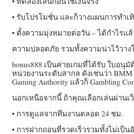
• ทดลองเล่นก่อนใช้เงินจริง
• รับโปรโมชั่น และก็วางแผนการทำเทิ
• ตั้งความมุ่งหมายต่อวัน – ได้กำไรแล
ความปลอดภัย รวมทั้งความน่าไว้วา
bonus888 เป็นค่ายเกมที่ได้รับ ใบอนุม
หน่วยงานระดับสากล ดังเช่นว่า BMM T
Gaming Authority แล้วก็ Gambling C
นอกเหนือจากนี้ ถ้าคุณเลือกเล่นผ่านเว
• การดูแลจากทีมงานตลอด 24 ชม.
• การฝากถอนที่รวดเร็วรวมทั้งไม่เป็น