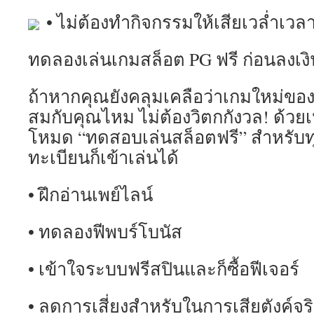
• ไม่ต้องทำกิจกรรมให้เสียเวล่ำเวล
ทดลองเล่นเกมสล็อต PG ฟรี ก่อนลงเงิ
ถ้าหากคุณยังคลุมเคลือว่าเกมใหม่ข
สมกับคุณไหม ไม่ต้องวิตกกังวล! ด้วยเห
โหมด “ทดสอบเล่นสล็อตฟรี” สำหรับท
ทะเบียนก็เข้าเล่นได้
• ฝึกอ่านเพย์ไลน์
• ทดลองฟีพบร์โบนัส
• เข้าใจระบบฟรีสปินและก็ซื้อฟีเจอร์
• ลดการเสี่ยงสำหรับในการเสียตังค์จริ