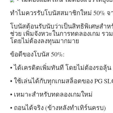
ทำไมควรรับโบนัสสมาชิกใหม่ 50% จา
โบนัสต้อนรับนับว่าเป็นสิทธิพิเศษสำหร
ช่วย เพิ่มจังหวะในการทดลองเกม รวมทั้
โดยไม่ต้องลงทุนมากมาย
ข้อดีของโบนัส 50%:
• ได้เครดิตเพิ่มทันที โดยไม่ต้องรอลุ้น
• ใช้เล่นได้กับทุกเกมสล็อตของ PG S
• เหมาะสำหรับทดลองเกมใหม่
• ถอนได้จริง (ข้างหลังทำเทิร์นครบ)