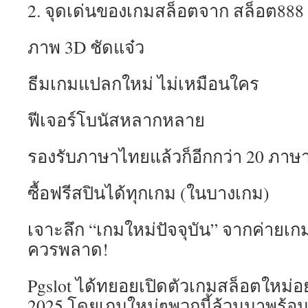
2. จุดเด่นของเกมสล็อตจาก สล็อต888
ภาพ 3D ชัดแจ๋ว
ธีมเกมแปลกใหม่ ไม่เหมือนใคร
ฟีเจอร์โบนัสหลากหลาย
รองรับภาษาไทยแล้วก็อีกกว่า 20 ภาษ
ซื้อฟรีสปินได้ทุกเกม (ในบางเกม)
เจาะลึก “เกมใหม่ปัจจุบัน” จากค่ายเกม
ควรพลาด!
Pgslot ได้ทยอยเปิดตัวเกมสล็อตใหม่อย
2025 โดยเกมใหม่ๆพวกนี้ล้วนมาพร้อมก