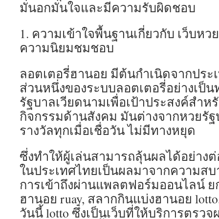
มั่นอกมั่นใจและมีความรับผิดชอบ
1. ความเข้าใจพื้นฐานเกี่ยวกับ เว็บหว
ความนิยมชมชอบ
ลอตเตอรี่ฮานอย มีต้นกำเนิดจากประ
ส่วนหนึ่งของระบบลอตเตอรี่อย่างเป็น
รัฐบาลเวียดนามเพื่อเป้าประสงค์สำ
กิจกรรมด้านสังคม มันต่างจากหวยรั
รางวัลทุกเมื่อเชื่อวัน ไม่มีทางหยุด
ซึ่งทำให้ผู้เล่นสามารถลุ้นผลได้อย่างต
ในประเทศไทยเป็นผลมาจากความสบ
การเข้าถึงผ่านแพลตฟอร์มออนไลน์ ยก
ฮานอย ruay, สลากกินแบ่งฮานอย lotto
วันนี้ lotto ซึ่งเป็นเว็บที่ให้บริการต