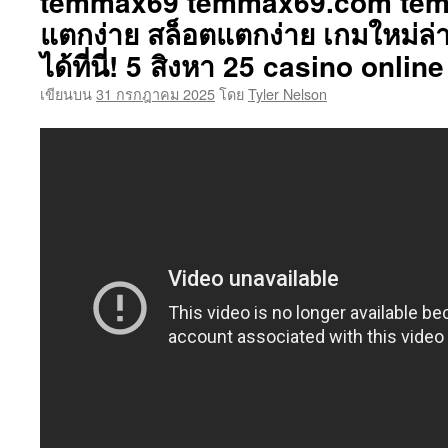
temmax69 temmax69.com temm
เว็บ
แตกง่าย สล็อตแตกง่าย เกมใหม่ล่า
สล็อต
ออนไลน์
ได้ที่นี่! 5 สิงหา 25 casino online
มา
เขียนบน
31 กรกฎาคม 2025
โดย
Tyler Nelson
แรง
แห่ง
ปี
ทุก
ยอด
ฝาก
รับ
10%
ถอน
ได้
จริง
ทุก
ยอด
บา
คา
ร่า
สล็อต
แตก