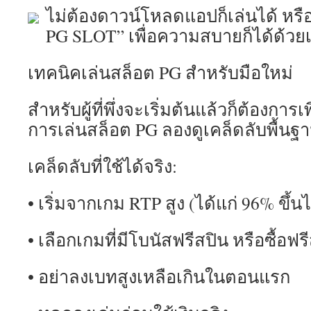
ไม่ต้องดาวน์โหลดแอปก็เล่นได้ ห
PG SLOT” เพื่อความสบายก็ได้ด้วย
เทคนิคเล่นสล็อต PG สำหรับมือใหม่
สำหรับผู้ที่พึ่งจะเริ่มต้นแล้วก็ต้องกา
การเล่นสล็อต PG ลองดูเคล็ดลับพื้นฐาน
เคล็ดลับที่ใช้ได้จริง:
• เริ่มจากเกม RTP สูง (ได้แก่ 96% ขึ้น
• เลือกเกมที่มีโบนัสฟรีสปิน หรือซื้อฟร
• อย่าลงเบทสูงเหลือเกินในตอนแรก