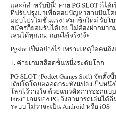
และก็สำหรับปีนี้! ค่าย PG SLOT ก็ได้เ
เ
ถ
ที่ปรับปรุงมาเพื่อตอบปัญหาสายปั่นโดย
แ
มอบโปรโมชั่นแรง! สมาชิกใหม่ รับโบน
เ
เ
สมัครก็ยอมรับได้เลย ไม่ต้องฝากมาก
ท
เล่นได้ทุกเกม ถอนได้จริง!จ้ะ
ห
ฮ
อ
Pgslot เป็นอย่างไร เพราะเหตุใดคนถึงเ
ห
ใ
1. ค่ายเกมสล็อตชั้นหนึ่งระดับโลก
ใ
น
เส
PG SLOT (Pocket Games Soft) จัดตั้งขึ้
โ
เติบโตโดยตลอดกระทั่งแปลงเป็นหนึ่งในค
T
3
โลกไว้วางใจ ด้วยแนวคิดการออกแบบเก
b
First” เกมของ PG จึงสามารถเล่นได้ลื
B
ระบบ ไม่ว่าจะเป็น Android หรือ iOS