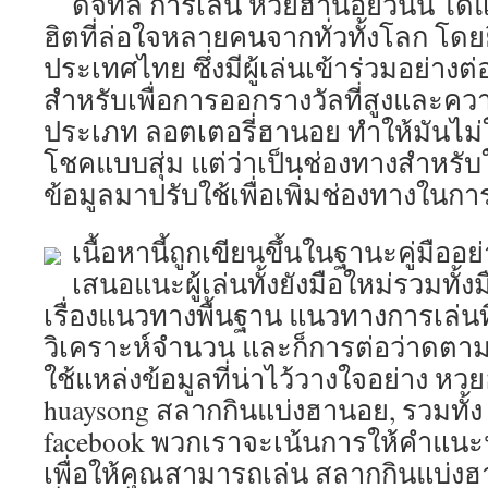
ดิจิทัล การเล่น หวยฮานอยวันนี้ ไ
ฮิตที่ล่อใจหลายคนจากทั่วทั้งโลก โดยย
ประเทศไทย ซึ่งมีผู้เล่นเข้าร่วมอย่างต่อ
สำหรับเพื่อการออกรางวัลที่สูงและ
ประเภท ลอตเตอรี่ฮานอย ทำให้มันไม่ใช
โชคแบบสุ่ม แต่ว่าเป็นช่องทางสำหรั
ข้อมูลมาปรับใช้เพื่อเพิ่มช่องทางในก
เนื้อหานี้ถูกเขียนขึ้นในฐานะคู่มืออย
เสนอแนะผู้เล่นทั้งยังมือใหม่รวมทั้ง
เรื่องแนวทางพื้นฐาน แนวทางการเล่นท
วิเคราะห์จำนวน และก็การต่อว่าดตาม
ใช้แหล่งข้อมูลที่น่าไว้วางใจอย่าง หวย
huaysong สลากกินแบ่งฮานอย, รวมทั้
facebook พวกเราจะเน้นการให้คำแนะ
เพื่อให้คุณสามารถเล่น สลากกินแบ่งฮาน