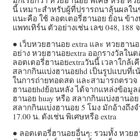
มักเรียกว่า หวยฮานอย พิเศษ หรือ หว
นี้ เหมาะสำหรับผู้ที่ปรารถนาลุ้นผลใ
แนะคือ ใช้ ลอตเตอรี่ฮานอย ย้อน ข้างหล
แพทเทิร์น ตัวอย่างเช่น เลข 048, 188 
● เว็บหวยฮานอย extra และ หวยฮานอ
อย่าง หวยฮานอยextra ออกรางวัลในตอน
ลอตเตอรี่ฮานอยextraวันนี้ เวลาใกล้เ
สลากกินแบ่งฮานอยhd เป็นรูปแบบที่เน
ในการถ่ายทอดสด และสามารถตรวจ ล
ฮานอยhdย้อนหลัง ได้จากแหล่งข้อมูลอ
ฮานอย huay หรือ สลากกินแบ่งฮานอย 
สลากกินแบ่งฮานอย 5 โมง มักอ้างถึงจ
17.00 น. ดังเช่น พิเศษหรือ extra
● ลอตเตอรี่ฮานอยอื่นๆ: รวมทั้ง หวยฮาน