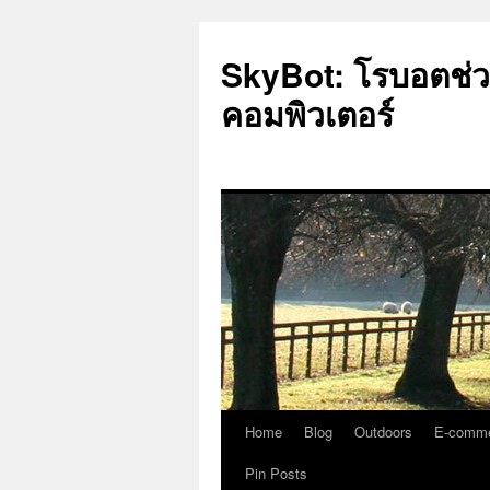
SkyBot: โรบอตช่
คอมพิวเตอร์
Home
Blog
Outdoors
E-comm
ข้าม
Pin Posts
ไป