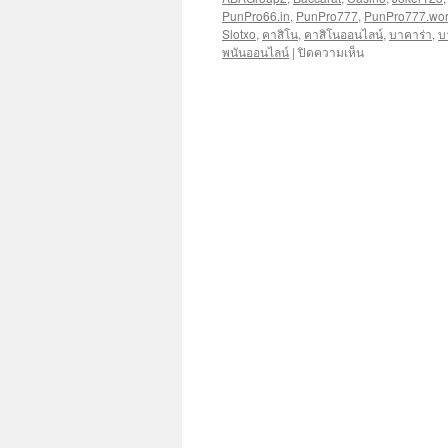
PunPro66.in
,
PunPro777
,
PunPro777.wo
Slotxo
,
คาสิโน
,
คาสิโนออนไลน์
,
บาคาร่า
,
บ
บน
พนันออนไลน์
|
ปิดความเห็น
SkyBot:
โรบอต
ช่วย
การ
บริหาร
จัดการ
ระบบ
คอมพิวเตอร์