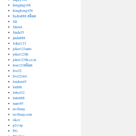
hengjing168
hongkong456
hydra888 สล็อต
Jili
Jilislot
Jinda55
jinda888
Joker123
joker123auto
joker123th
joker123th.co.in
lion123สล็อต
live22
live22slot
london45
lot888
lotto432
lotto888
mars95
no1huay
no1huay.com
okc4
p2vvip
PG