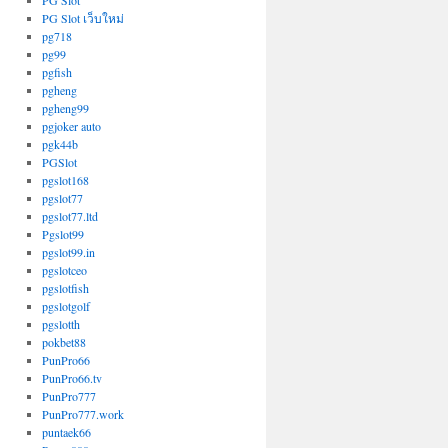
PG Slot
PG Slot เว็บใหม่
pg718
pg99
pgfish
pgheng
pgheng99
pgjoker auto
pgk44b
PGSlot
pgslot168
pgslot77
pgslot77.ltd
Pgslot99
pgslot99.in
pgslotceo
pgslotfish
pgslotgolf
pgslotth
pokbet88
PunPro66
PunPro66.tv
PunPro777
PunPro777.work
puntaek66