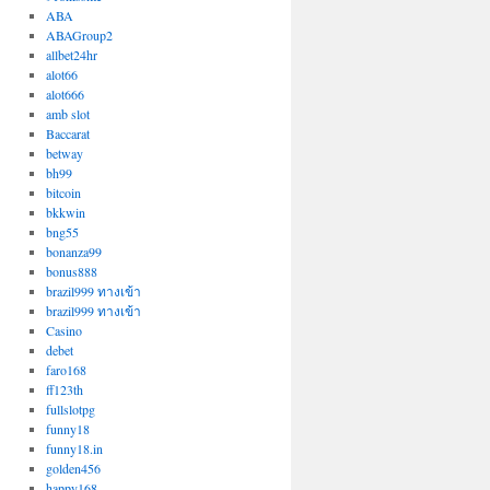
ABA
ABAGroup2
allbet24hr
alot66
alot666
amb slot
Baccarat
betway
bh99
bitcoin
bkkwin
bng55
bonanza99
bonus888
brazil999 ทางเข้า
brazil999 ทางเข้า
Casino
debet
faro168
ff123th
fullslotpg
funny18
funny18.in
golden456
happy168