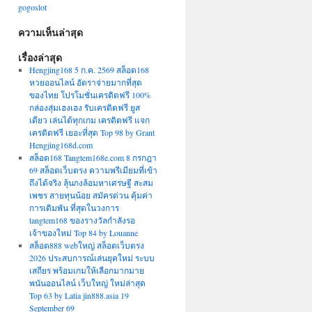
gogoslot
ความเห็นล่าสุด
เรื่องล่าสุด
Hengjing168 5 ก.ค. 2569 สล็อต168
หวยออนไลน์ อัตราจ่ายมากที่สุด
ของไทย โปรโมชั่นเครดิตฟรี 100%
กล่องสุ่มเฮงเฮง รับเครดิตฟรี ยูส
เดียว เล่นได้ทุกเกม เครดิตฟรี แจก
เครดิตฟรี เยอะที่สุด Top 98 by Grant
Hengjing168d.com
สล็อต168 Tangtem168e.com 8 กรกฎา
69 สล็อตเว็บตรง ความพรีเมียมที่เข้า
ถึงได้จริง ลุ้นกงล้อมหาเศรษฐี สะสม
เพชร สายทุนน้อย สมัครด่วน คุ้มค่า
การเดิมพัน ที่สุดในวงการ
tangtem168 ของรางวัลกำลังรอ
เจ้าของใหม่ Top 84 by Louanne
สล็อต888 webใหญ่ สล็อตเว็บตรง
2026 ประสบการณ์เล่นยุคใหม่ ระบบ
เสถียร พร้อมเกมให้เลือกมากมาย
พนันออนไลน์ เว็บใหญ่ ใหม่ล่าสุด
Top 63 by Latia jin888.asia 19
September 69