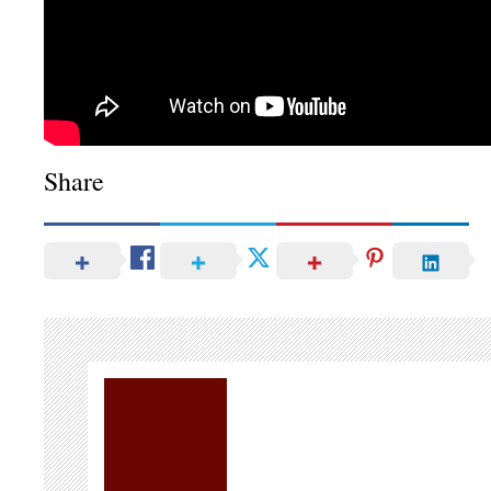
Share