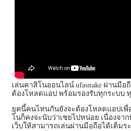
เล่นคาสิโนออนไลน์ ufasnake ผ่านมือถ
ต้องโหลดแอป พร้อมรองรับทุกระบบ ทุก
ยุคนี้คนไหนกันยังจะต้องโหลดแอปเพื่
โนก็คงจะนับว่าเชยไปหน่อย เนื่องจากท
เว็บให้สามารถเล่นผ่านมือถือได้เต็มระ