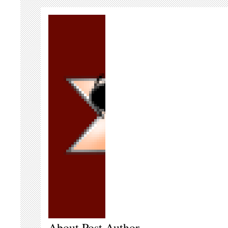
About Post Author