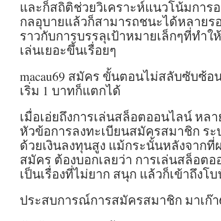
และก็สถิติช่วยวิเคราะห์แนวโน้มการอ
กลอุบายแล้วก็สามารถชนะได้หลายรอบ 
ราวกับการบรรลุเป้าหมายเล็กๆที่ทำให
เล่นเยอะขึ้นเรื่อยๆ
macau69 สมัคร ขั้นตอนไม่สลับซับซ้อน
เริ่ม 1 บาทก็แตกได้
เมื่อเอ่ยถึงการเล่นสล็อตออนไลน์ ห
หัวข้อการลงทะเบียนสมัครสมาชิก ระบบ
ด้วยเงินลงทุนสูง แม้กระนั้นหลังจากที
สมัคร ต้องบอกเลยว่า การเล่นสล็อตออน
เป็นเรื่องที่ไม่ยาก สนุก แล้วก็เข้าถึงโ
ประสบการณ์การสมัครสมาชิก มาเก๊า