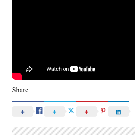
Share