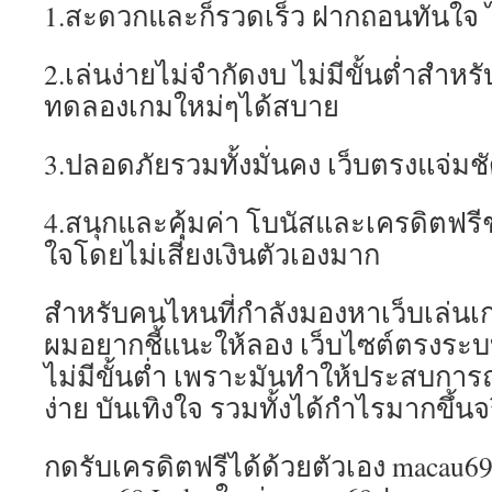
1.สะดวกและก็รวดเร็ว ฝากถอนทันใจ ไ
2.เล่นง่ายไม่จำกัดงบ ไม่มีขั้นต่ำสำห
ทดลองเกมใหม่ๆได้สบาย
3.ปลอดภัยรวมทั้งมั่นคง เว็บตรงแจ่มช
4.สนุกและคุ้มค่า โบนัสและเครดิตฟรีช
ใจโดยไม่เสี่ยงเงินตัวเองมาก
สำหรับคนไหนที่กำลังมองหาเว็บเล่นเ
ผมอยากชี้แนะให้ลอง เว็บไซต์ตรงระ
ไม่มีขั้นต่ำ เพราะมันทำให้ประสบกา
ง่าย บันเทิงใจ รวมทั้งได้กำไรมากขึ้นจ
กดรับเครดิตฟรีได้ด้วยตัวเอง macau6