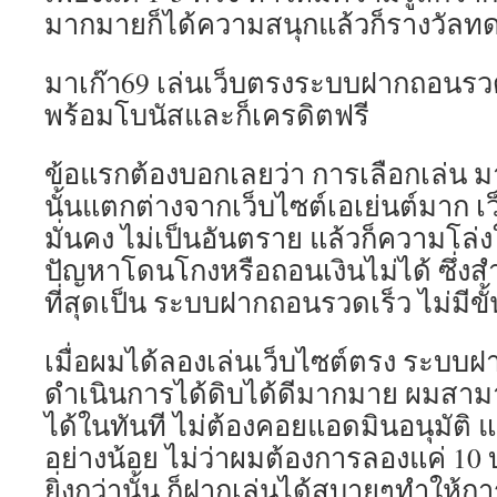
มากมายก็ได้ความสนุกแล้วก็รางวัล
มาเก๊า69 เล่นเว็บตรงระบบฝากถอนรวดเร
พร้อมโบนัสและก็เครดิตฟรี
ข้อแรกต้องบอกเลยว่า การเลือกเล่น มา
นั้นแตกต่างจากเว็บไซต์เอเย่นต์มาก 
มั่นคง ไม่เป็นอันตราย แล้วก็ความโล่ง
ปัญหาโดนโกงหรือถอนเงินไม่ได้ ซึ่งสำ
ที่สุดเป็น ระบบฝากถอนรวดเร็ว ไม่มีขั้
เมื่อผมได้ลองเล่นเว็บไซต์ตรง ระบบฝ
ดำเนินการได้ดิบได้ดีมากมาย ผมสามา
ได้ในทันที ไม่ต้องคอยแอดมินอนุมัติ แ
อย่างน้อย ไม่ว่าผมต้องการลองแค่ 10
ยิ่งกว่านั้น ก็ฝากเล่นได้สบายๆทำให