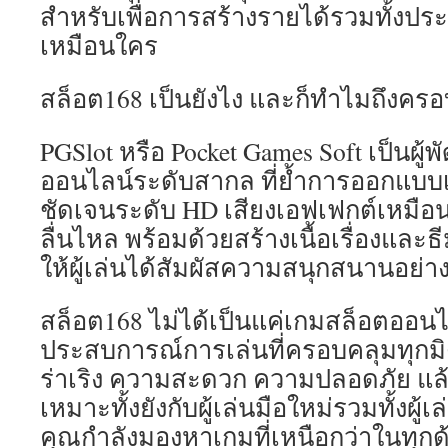
สำหรับเพื่อการสร้างรายได้รวมทั้งประ
เหมือนใคร
สล็อต168 เป็นยังไง และก็ทำไมถึงค
PGSlot หรือ Pocket Games Soft เป็นผู
ออนไลน์ระดับสากล ที่ย้ำการออกแบบ
ชัดเจนระดับ HD เสียงเอฟเฟกต์เหมือน
ลื่นไหล พร้อมด้วยสร้างเนื้อเรื่องและธ
ให้ผู้เล่นได้สัมผัสความสนุกสนานอย่า
สล็อต168 ไม่ได้เป็นแค่เกมสล็อตออนไล
ประสบการณ์การเล่นที่ครอบคลุมทุกมิ
ร่าเริง ความสะดวก ความปลอดภัย แล้
เหมาะทั้งยังกับผู้เล่นมือใหม่รวมทั้งผู้
คุณกำลังมองหาเกมที่เหนือกว่าในทุก