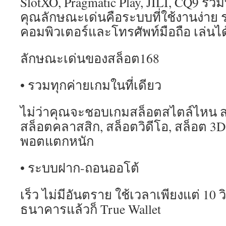
SlotXO, Pragmatic Play, JILI, CQ9 รวม
คุณลักษณะเด่นคือระบบที่ใช้งานง่าย รอ
คอมพิวเตอร์และโทรศัพท์มือถือ เล่นได
ลักษณะเด่นของสล็อต168
• รวมทุกค่ายเกมในที่เดียว
ไม่ว่าคุณจะชอบเกมสล็อตสไตล์ไหน สล็
สล็อตคลาสสิก, สล็อตวิดีโอ, สล็อต 3D
พอตแตกหนัก
• ระบบฝาก-ถอนออโต้
เร็ว ไม่มีอันตราย ใช้เวลาเพียงแต่ 10 วิ
ธนาคารแล้วก็ True Wallet