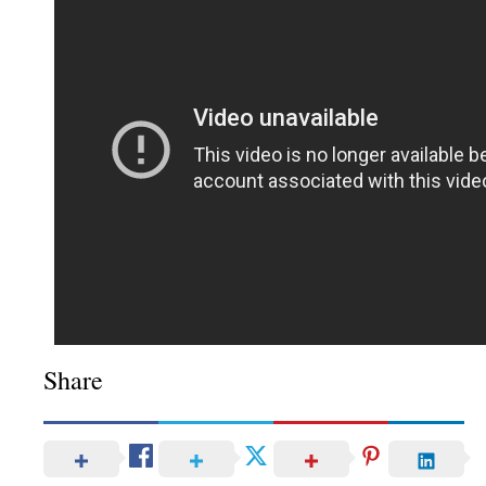
Share