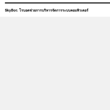
SkyBot: โรบอตช่วยการบริหารจัดการระบบคอมพิวเตอร์