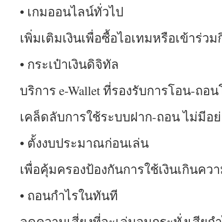
• เกมออนไลน์ทั่วไป
เพิ่มเติมเงินเพื่อซื้อไอเทมหรือเข้าร่
• กระเป๋าเงินดิจิทัล
บริการ e-Wallet ที่รองรับการโอน-ถอน
เคล็ดลับการใช้ระบบฝาก-ถอน ไม่มีอย่า
• ตั้งงบประมาณก่อนเล่น
เพื่อคุ้มครองป้องกันการใช้เงินเกินคว
• ถอนกำไรในทันที
ลดความเสี่ยงที่จะเล่นจนกระทั่งเสียก