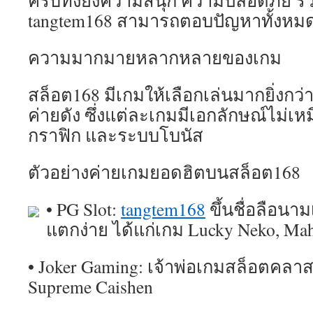
ครบทั้งยังความสนุก ความปลอดภัย รว
tangtem168 สามารถตอบปัญหาทั้งหมดน
ความมากมายหลากหลายของเกม
สล็อต168 มีเกมให้เลือกเล่นมากยิ่งกว
ค่ายดัง ซึ่งแต่ละเกมมีเอกลักษณ์ไม่เหม
กราฟิก และระบบโบนัส
ตัวอย่างค่ายเกมยอดฮิตบนสล็อต168
• PG Slot:
tangtem168
ขึ้นชื่อลือนา
แตกง่าย ได้แก่เกม Lucky Neko, Ma
• Joker Gaming: เจ้าพ่อเกมสล็อตคลาส
Supreme Caishen