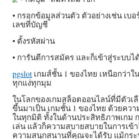
• กรอกข้อมูลส่วนตัว ตัวอย่างเช่น เบอร์
เลขที่บัญชี
• ตั้งรหัสผ่าน
• การันตีการสมัคร และก็เข้าสู่ระบบได
pgslot
เกมส์ชั้น 1 ของไทย เหนือกว่าใ
ทุกแง่ทุกมุม
ในโลกของเกมสล็อตออนไลน์ที่มีตัวเลื
ขึ้นมาเป็น เกมชั้น 1 ของไทย ด้วยควา
ในทุกมิติ ทั้งในด้านประสิทธิภาพเกม
เล่น แล้วก็ความสบายสบายในการเข้าถึง 
ความสนุกสนานที่คุณจะได้รับ แม้กระน