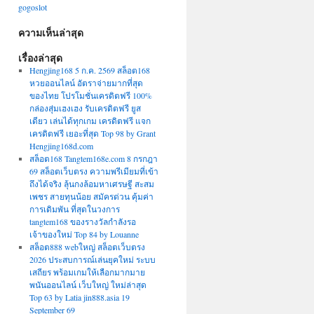
gogoslot
ความเห็นล่าสุด
เรื่องล่าสุด
Hengjing168 5 ก.ค. 2569 สล็อต168
หวยออนไลน์ อัตราจ่ายมากที่สุด
ของไทย โปรโมชั่นเครดิตฟรี 100%
กล่องสุ่มเฮงเฮง รับเครดิตฟรี ยูส
เดียว เล่นได้ทุกเกม เครดิตฟรี แจก
เครดิตฟรี เยอะที่สุด Top 98 by Grant
Hengjing168d.com
สล็อต168 Tangtem168e.com 8 กรกฎา
69 สล็อตเว็บตรง ความพรีเมียมที่เข้า
ถึงได้จริง ลุ้นกงล้อมหาเศรษฐี สะสม
เพชร สายทุนน้อย สมัครด่วน คุ้มค่า
การเดิมพัน ที่สุดในวงการ
tangtem168 ของรางวัลกำลังรอ
เจ้าของใหม่ Top 84 by Louanne
สล็อต888 webใหญ่ สล็อตเว็บตรง
2026 ประสบการณ์เล่นยุคใหม่ ระบบ
เสถียร พร้อมเกมให้เลือกมากมาย
พนันออนไลน์ เว็บใหญ่ ใหม่ล่าสุด
Top 63 by Latia jin888.asia 19
September 69