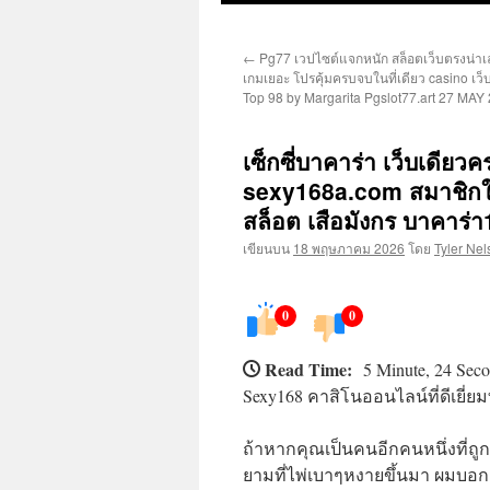
ยัง
←
Pg77 เวปไซต์แจกหนัก สล็อตเว็บตรงน่าเล
เนื้อหา
เกมเยอะ โปรคุ้มครบจบในที่เดียว casino เว็
Top 98 by Margarita Pgslot77.art 27 MAY
เซ็กซี่บาคาร่า เว็บเดียว
sexy168a.com สมาชิกใหม
สล็อต เสือมังกร บาคาร่า
เขียนบน
18 พฤษภาคม 2026
โดย
Tyler Nel
0
0
Read Time:
5 Minute, 24 Sec
Sexy168 คาสิโนออนไลน์ที่ดีเยี่ยมท
ถ้าหากคุณเป็นคนอีกคนหนึ่งที่
ยามที่ไพ่เบาๆหงายขึ้นมา ผมบอกเ