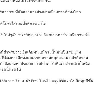
เป็นอันดับหนึ่งในใจใครหลายคน?
ร์สาวสวยที่คัดสรรมาอย่างยอดเยี่ยมจากทั่วทั้งโลก
ี่โปร่งใสรวมทั้งพิจารณาได้
์ใหม่ๆดังเช่น “สัญญาประกันภัยบาคาร่า” หรือการเล่น
ที่สำหรับวางเงินเดิมพัน แม้กระนั้นมันเป็น “Digital
ม่ที่ต้องการอีกทั้งคุณภาพ ความสนุกสนาน แล้วก็ความ
กำลังมองหาประสบการณ์บาคาร่าที่แตกต่างแล้วก็เหนือ
ในยุคนี้นะครับ
68a.com 7 ก.ค. 69 Errol โอนไว sexy168แจกโบนัสทุกซีซั่น