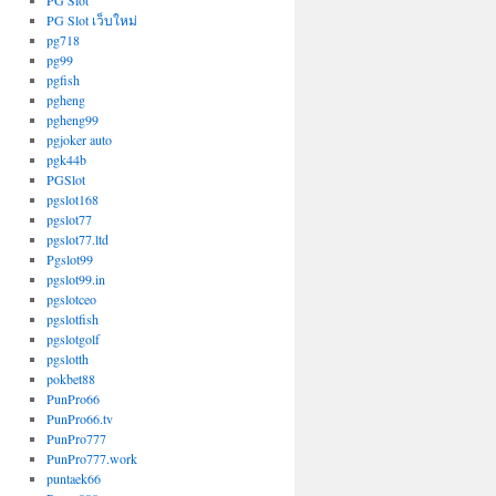
PG Slot
PG Slot เว็บใหม่
pg718
pg99
pgfish
pgheng
pgheng99
pgjoker auto
pgk44b
PGSlot
pgslot168
pgslot77
pgslot77.ltd
Pgslot99
pgslot99.in
pgslotceo
pgslotfish
pgslotgolf
pgslotth
pokbet88
PunPro66
PunPro66.tv
PunPro777
PunPro777.work
puntaek66