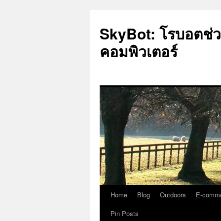
SkyBot: โรบอตช่
คอมพิวเตอร์
Home
Blog
Outdoors
E-comm
ข้าม
Pin Posts
ไป