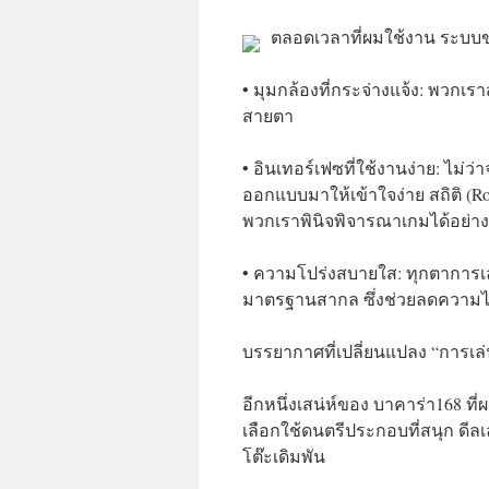
ตลอดเวลาที่ผมใช้งาน ระบบขอ
• มุมกล้องที่กระจ่างแจ้ง: พวกเร
สายตา
• อินเทอร์เฟซที่ใช้งานง่าย: ไม่ว
ออกแบบมาให้เข้าใจง่าย สถิติ (
พวกเราพินิจพิจารณาเกมได้อย่า
• ความโปร่งสบายใส: ทุกตาการเ
มาตรฐานสากล ซึ่งช่วยลดความไม
บรรยากาศที่เปลี่ยนแปลง “การเล่
อีกหนึ่งเสน่ห์ของ บาคาร่า168
เลือกใช้ดนตรีประกอบที่สนุก ดีล
โต๊ะเดิมพัน