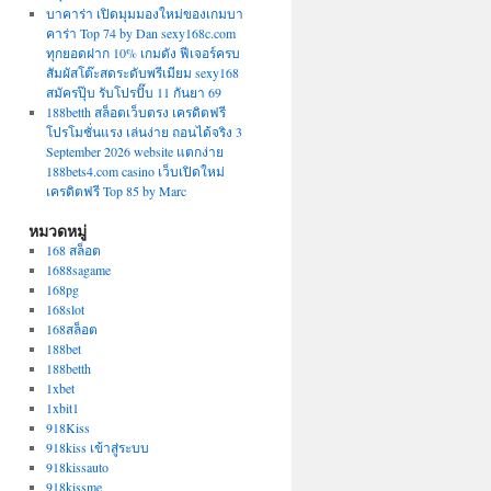
บาคาร่า เปิดมุมมองใหม่ของเกมบา
คาร่า Top 74 by Dan sexy168c.com
ทุกยอดฝาก 10% เกมดัง ฟีเจอร์ครบ
สัมผัสโต๊ะสดระดับพรีเมียม sexy168
สมัครปุ๊บ รับโปรปั๊บ 11 กันยา 69
188betth สล็อตเว็บตรง เครดิตฟรี
โปรโมชั่นแรง เล่นง่าย ถอนได้จริง 3
September 2026 website แตกง่าย
188bets4.com casino เว็บเปิดใหม่
เครดิตฟรี Top 85 by Marc
หมวดหมู่
168 สล็อต
1688sagame
168pg
168slot
168สล็อต
188bet
188betth
1xbet
1xbit1
918Kiss
918kiss เข้าสู่ระบบ
918kissauto
918kissme