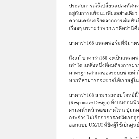
ประสบการณ์นี้เปลี่ยนแปลงทัศนคต
อยู่กับการแพ้ชนะเพียงอย่างเดีย
ความเคร่งเครียดจากการเดิมพันจ
เรื่อยๆ เพราะว่าพวกเราคิดว่านี
บาคาร่า168 แพลตฟอร์มที่มีมาตรฐ
ถึงแม้ บาคาร่า168 จะเป็นแพลตฟ
เท่าใด แต่สิ่งหนึ่งที่ผมต้องการฝ
มาตรฐานสากลของระบบช่วยทำให้เรา
หากที่สามารถจะช่วยให้เราอยู่ในเ
บาคาร่า168 สามารถตอบโจทย์นี้
(Responsive Design) ทั้งบนคอมพิว
ผ่านหน้าหน้าจอขนาดไหน ปุ่มกด ก
กระจ่าง ไม่เกิดอาการกดผิดกดถูก
ออกแบบ UX/UI ที่ยึดผู้ใช้เป็นศูน