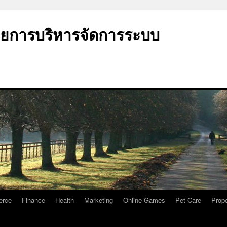
วยการบริหารจัดการระบบ
erce
Finance
Health
Marketing
Online Games
Pet Care
Prope