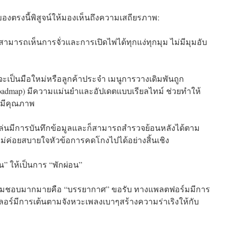
งตรงนี้พิสูจน์ให้มองเห็นถึงความเสถียรภาพ:
าสามารถเห็นการจั่วและการเปิดไพ่ได้ทุกแง่ทุกมุม ไม่มีมุมอับ
่าจะเป็นมือใหม่หรือลูกค้าประจำ เมนูการวางเดิมพันถูก
Roadmap) มีความแม่นยำและอัปเดตแบบเรียลไทม์ ช่วยทำให้
งมีคุณภาพ
ล่นมีการบันทึกข้อมูลและก็สามารถสำรวจย้อนหลังได้ตาม
่ค่อยสบายใจหัวข้อการคดโกงไปได้อย่างสิ้นเชิง
น” ให้เป็นการ “พักผ่อน”
 ที่ผมชอบมากมายคือ “บรรยากาศ” ขอรับ ทางแพลตฟอร์มมีการ
เลอร์มีการเต้นตามจังหวะเพลงเบาๆสร้างความร่าเริงให้กับ