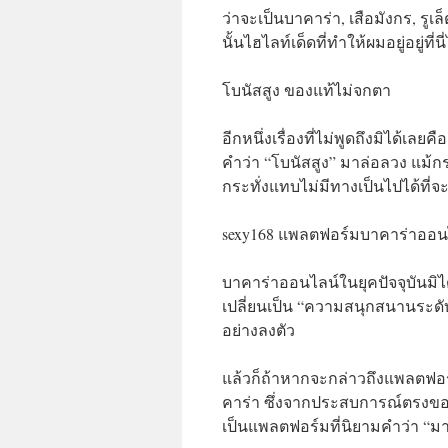
ว่าจะเป็นบาคาร่า, เสือมังกร, รูเ
นั้นไฮไลท์เด็ดที่ทำให้ผมอยู่อยู่ที่
โบนัสสูง ของแท้ไม่จกตา
อีกหนึ่งเรื่องที่ไม่พูดถึงมิได้เ
คำว่า “โบนัสสูง” มาล่อลวง แม้กร
กระทั่งแทบไม่มีทางเป็นไปได้ที
sexy168 แพลตฟอร์มบาคาร่าออน
บาคาร่าออนไลน์ในยุคปัจจุบันมิได
เปลี่ยนเป็น “ความสนุกสนานระดั
อย่างลงตัว
แล้วก็ถ้าหากจะกล่าวถึงแพลตฟอร์ม
คาร่า ซึ่งจากประสบการณ์ตรงของ
เป็นแพลตฟอร์มที่นิยามคำว่า “มา