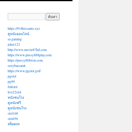
https://918kissauto.xyz
ดูหนังออนไลน์
sa gaming
joker123
http://www.movie87hd.com
https://www.pussy888play.com
https://pussy888win.com
sexybaccarat
https://www.pgslot.golf
pgslot
pg99
fullslot
live22slot
หนังชนโรง
ดูหนังฟรี
ดูหนังชนโรง
slot168
slot456
สล็อต66