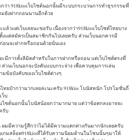
ว่า 918kissเว็บไซต์นอกนั้นมีระบบกระบวนการทำธุรกรรมที่
แถมยังฝากถอนนานอีกด้วย
จะแล้วแต่เว็บเลยนะขอรับ เนื่องจากว่า918kissเว็บไซต์ไทยบาง
ตั้งแต่สมัครเป็นสมาชิกกันไปเลยครับ ส่วนเว็บนอกควรมี
 ก่อนจะฝากหรือถอนด้วยนั่นเอง
ที่จะมีการตั้งลิมิตสำหรับในการฝากหรือถอน แต่เว็บไซต์ตรงที่
บ ส่วนเว็บนอกจะบังคับแบบกระจ่าง เพื่อควบคุมการเล่น
ตามข้อบังคับของเว็บไซต์ต่างๆ
ต์ไทยป๋ากว่ามากเลยล่ะนะครับ 918kiss โบนัสหนัก โปรโมชั่นถี่
เว็บ
เว็บไซต์นอกนั้นโบนัสน้อยกว่ามากมาย แต่ว่าข้อตกลงอาจจะ
ครับ
น ผมมีความรู้สึกว่าไม่ได้มีความแตกต่างกันมากนักเลยครับ
่ายเกมสล็อต918kissที่ได้รับความนิยมด้านในโซนนั้นๆมาให้