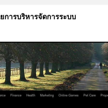
วยการบริหารจัดการระบบ
erce
Finance
Health
Marketing
Online Games
Pet Care
Prope