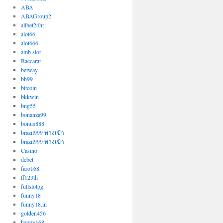
ABA
ABAGroup2
allbet24hr
alot66
alot666
amb slot
Baccarat
betway
bh99
bitcoin
bkkwin
bng55
bonanza99
bonus888
brazil999 ทางเข้า
brazil999 ทางเข้า
Casino
debet
faro168
ff123th
fullslotpg
funny18
funny18.in
golden456
happy168