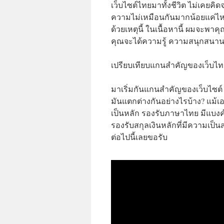
เว็บไซต์ไทยมาทั้งชีวิต ไม่เคยคิ
ความไม่เหมือนกันมากน้อยแค่ไหน
ด้วยเหตุนี้ ในเนื้อหานี้ ผมจะพ
คุณจะได้ความรู้ ความสนุกสนานร่
เปรียบเทียบแกนสำคัญของเว็บไทย
มาเริ่มกันแกนสำคัญของเว็บไซต์ 9
มันแตกต่างกันอย่างไรบ้าง? แม้
เป็นหลัก รองรับภาษาไทย มีแบงค์
รองรับสกุลเงินหลักที่มีความเ
ต่อไปนี้เลยขอรับ