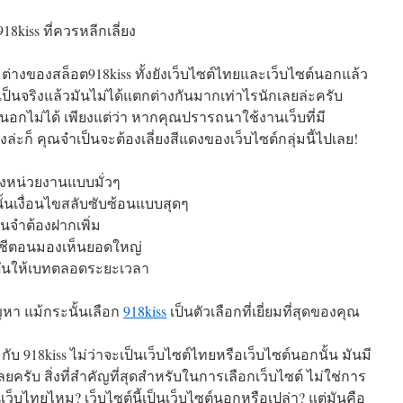
kiss ที่ควรหลีกเลี่ยง
ามต่างของสล็อต918kiss ทั้งยังเว็บไซต์ไทยและเว็บไซต์นอกแล้ว
็นจริงแล้วมันไม่ได้แตกต่างกันมากเท่าไรนักเลยล่ะครับ
ว็บนอกไม่ได้ เพียงแต่ว่า หากคุณปรารถนาใช้งานเว็บที่มี
ะก็ คุณจำเป็นจะต้องเลี่ยงสีแดงของเว็บไซต์กลุ่มนี้ไปเลย!
องหน่วยงานแบบมั่วๆ
้นเงื่อนไขสลับซับซ้อนแบบสุดๆ
นจำต้องฝากเพิ่ม
ญชีตอนมองเห็นยอดใหญ่
ักดันให้เบทตลอดระยะเวลา
ญหา แม้กระนั้นเลือก
918kiss
เป็นตัวเลือกที่เยี่ยมที่สุดของคุณ
บ 918kiss ไม่ว่าจะเป็นเว็บไซต์ไทยหรือเว็บไซต์นอกนั้น มันมี
เลยครับ สิ่งที่สำคัญที่สุดสำหรับในการเลือกเว็บไซต์ ไม่ใช่การ
เว็บไทยไหม? เว็บไซต์นี้เป็นเว็บไซต์นอกหรือเปล่า? แต่มันคือ