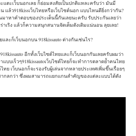
ดจะแตะเว็บนอกเลย ก็ย่อมสงสัยเป็นปกติแหละครับว่า มันมี
 แล้ว918kissเว็บไทยหรือเว็บไซต์นอก แบบไหนดียิ่งกว่ากัน?
าคุณมาหาคำตอบของประเด็นนี้กันเลยนะครับ รับประกันเลยว่า
าเริง แล้วก็ความสนุกสนานจัดเต็มดังเดิมแน่นอน ลุยเลย!
และก็เว็บนอกบน 918kissauto ต่างกันเช่นไร?
18kissauto อีกทั้งเว็บไซต์ไทยและก็เว็บนอกกันเลยครับผมว่า
เอาแบบเร็วๆ918kissautoเว็บไซต์ไทยก็จะทำการตลาดย้ำคนไทย
ไทย เว็บนอกก็จะรองรับผู้เล่นจากหลายประเทศเพิ่มขึ้นเรื่อยๆ
ป็นสากลกว่า ซึ่งผมสามารถแยกแกนสำคัญของแต่ละแบบได้ดัง