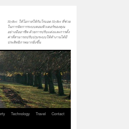
SkyBot: ให้โอกาสให้กับโรบอต SkyBot ที่ช่วย
ในการจัดการระบบคอมพิวเตอร์ของคุณ
อย่างมืออาชีพ ด้วยการปรับแต่งและการตั้ง
ค่าที่สามารถปรับปรุงระบบให้ทำงานได้มี
ประสิทธิภาพมากยิ่งขึ้น
rty
Technology
Travel
Contact