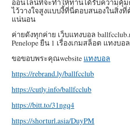
ออนไลน์ที่จะทำให้ท่านได้รับความคุ้มค
ไว้วางใจสูงแบบงี้ที่นี่ตอบสนองในสิ่ง
แน่นอน
ค่ายดังทุกค่าย เว็บแทงบอล ballfcclub
Penelope ยืน 1 เรื่องเกมสล็อต แทงบอ
ขอขอบพระคุณwebsite
แทงบอล
https://rebrand.ly/ballfcclub
https://cutly.info/ballfcclub
https://bitt.to/31ngq4
https://shorturl.asia/DuyPM