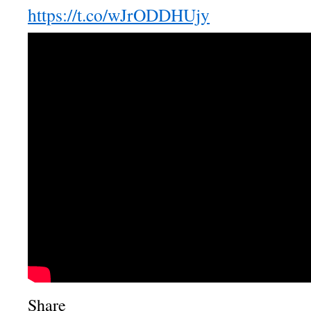
https://t.co/wJrODDHUjy
Share