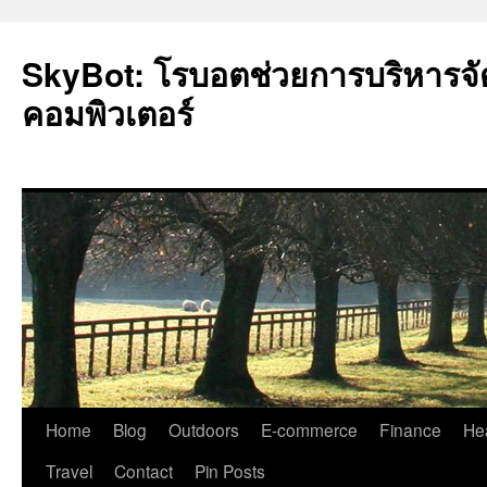
SkyBot: โรบอตช่วยการบริหารจ
คอมพิวเตอร์
ข้าม
Home
Blog
Outdoors
E-commerce
Finance
He
ไป
Travel
Contact
Pin Posts