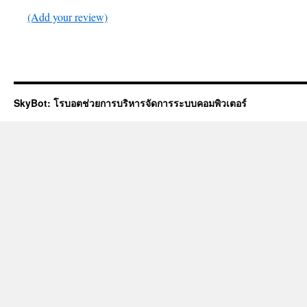
(Add your review)
SkyBot: โรบอตช่วยการบริหารจัดการระบบคอมพิวเตอร์