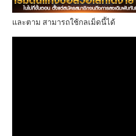
และตาม สามารถใช้กลเม็ดนี้ได้