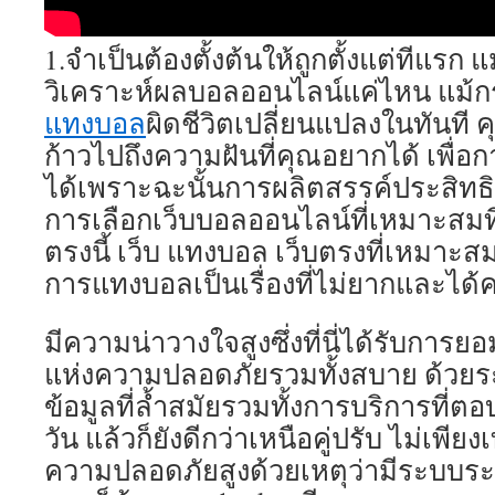
1.จำเป็นต้องตั้งต้นให้ถูกตั้งแต่ทีแรก 
วิเคราะห์ผลบอลออนไลน์แค่ไหน แม้กร
แทงบอล
ผิดชีวิตเปลี่ยนแปลงในทันที 
ก้าวไปถึงความฝันที่คุณอยากได้ เพื
ได้เพราะฉะนั้นการผลิตสรรค์ประสิทธิ
การเลือกเว็บบอลออนไลน์ที่เหมาะสม
ตรงนี้ เว็บ แทงบอล เว็บตรงที่เหมาะสมท
การแทงบอลเป็นเรื่องที่ไม่ยากและไ
มีความน่าวางใจสูงซึ่งที่นี่ได้รับการ
แห่งความปลอดภัยรวมทั้งสบาย ด้วย
ข้อมูลที่ล้ำสมัยรวมทั้งการบริการที่ต
วัน แล้วก็ยังดีกว่าเหนือคู่ปรับ ไม่เพียงเท
ความปลอดภัยสูงด้วยเหตุว่ามีระบบระเ