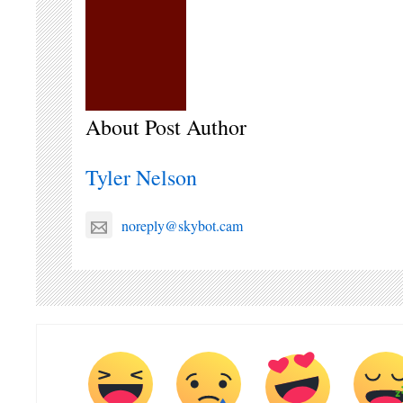
About Post Author
Tyler Nelson
noreply@skybot.cam