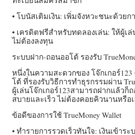
ทะเบียนสมัครสมาชิก
• โบนัสเติมเงิน: เพิ่มจังหวะชนะด้วยก
• เครดิตฟรีสำหรับทดลองเล่น: ให้ผู้เ
ไม่ต้องลงทุน
ระบบฝาก-ถอนออโต้ รองรับ TrueMone
หนึ่งในความสะดวกของ โจ๊กเกอร์123
โต้ ที่รองรับวิธีการทำธุรกรรมผ่าน Tr
ผู้เล่นโจ๊กเกอร์123สามารถฝากแล้วก็
สบายและเร็ว ไม่ต้องคอยคิวนานหรือเ
ข้อดีของการใช้ TrueMoney Wallet
• ทำรายการรวดเร็วทันใจ: เงินเข้าระบบ