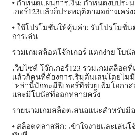
• กำหนดแผนการเงิน: กำหนดงบประม
เกอร์123แล้วก็ประพฤติตามอย่างเคร่ง
• ใช้โปรโมชั่นให้คุ้มค่า: รับโปรโมชั่นต
การเล่น
รวมเกมสล็อตโจ๊กเกอร์ แตกง่าย โบนัส
เว็บไซต์ โจ๊กเกอร์123 รวมเกมสล็อตที่เ
แล้วก็คนที่ต้องการเริ่มต้นเล่นโดยไม่
เหล่านี้มักจะมีฟีเจอร์ที่ช่วยเพิ่มโอ
และมีโบนัสที่ออกหลายครั้ง
รายนามเกมสล็อตเสนอแนะสำหรับมือ
• สล็อตคลาสสิก: เข้าใจง่ายและเล่นโจ
ทันที