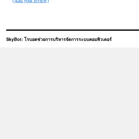
(Add your review)
SkyBot: โรบอตช่วยการบริหารจัดการระบบคอมพิวเตอร์