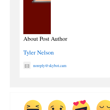
About Post Author
Tyler Nelson
noreply@skybot.cam