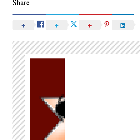
Share