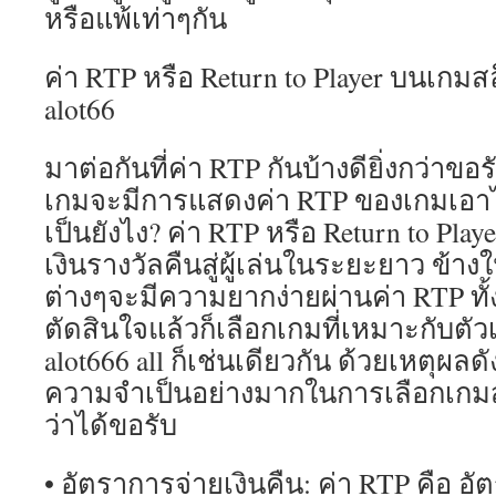
หรือแพ้เท่าๆกัน
ค่า RTP หรือ Return to Player บนเก
alot66
มาต่อกันที่ค่า RTP กันบ้างดียิ่งกว่าข
เกมจะมีการแสดงค่า RTP ของเกมเอาไว
เป็นยังไง? ค่า RTP หรือ Return to Play
เงินรางวัลคืนสู่ผู้เล่นในระยะยาว ข้
ต่างๆจะมีความยากง่ายผ่านค่า RTP ทั้งม
ตัดสินใจแล้วก็เลือกเกมที่เหมาะกับตัวเ
alot666 all ก็เช่นเดียวกัน ด้วยเหตุผลด
ความจำเป็นอย่างมากในการเลือกเกม
ว่าได้ขอรับ
• อัตราการจ่ายเงินคืน: ค่า RTP คือ อั