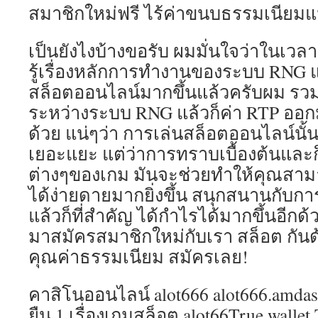
สมาชิกใหม่ฟรี ไร้ค่าขนบธรรมเนียมแ
เป็นยังไงบ้างขอรับ ผมมั่นใจว่าในเวลา
รู้เรื่องหลักการทำงานของระบบ RNG 
สล็อตออนไลน์มากขึ้นแล้วครับผม รว
ระหว่างระบบ RNG แล้วก็ค่า RTP ออกมา
ด้วย แน่ๆว่า การเล่นสล็อตออนไลน์นั้น
เยอะแยะ แต่ว่าการทราบเบื้องต้นแล
ต่างๆของเกม มันจะช่วยทำให้คุณสา
ได้ง่ายดายมากยิ่งขึ้น สนุกสนานกับกา
แล้วก็ที่สำคัญ ได้กำไรได้มากขึ้นอีกด้ว
มาสมัครสมาชิกใหม่กับเรา สล็อต กันด้
คุณค่าธรรมเนียม สมัครเลย!
คาสิโนออนไลน์ alot666 alot666.amdas
ยืน 1 เรื่องเกมสล็อต alot66True wallet