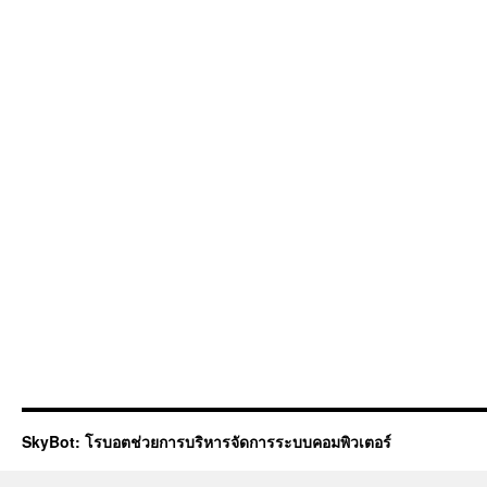
SkyBot: โรบอตช่วยการบริหารจัดการระบบคอมพิวเตอร์