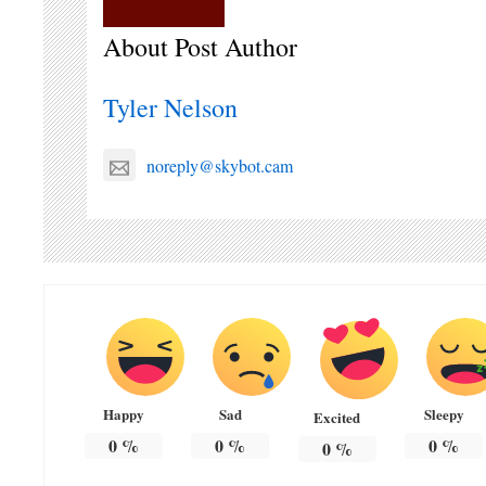
About Post Author
Tyler Nelson
noreply@skybot.cam
Happy
Sad
Sleepy
Excited
0
%
0
%
0
%
0
%