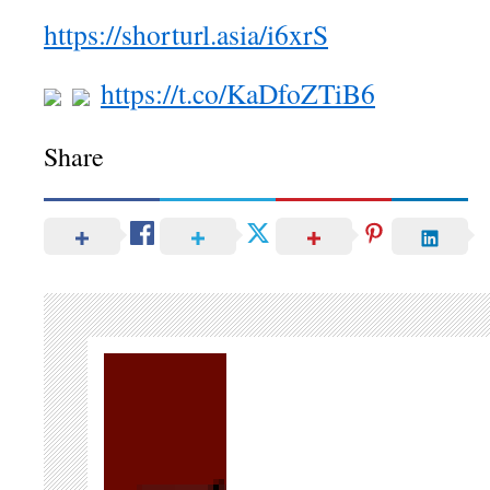
https://shorturl.asia/i6xrS
https://t.co/KaDfoZTiB6
Share