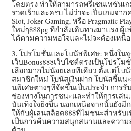
โดยตรง ทำให้สามารถพรีเซนเทชั่นเกม
รวดเร็วและครบ ไม่ว่าจะเป็นเกมจากค
Slot, Joker Gaming, หรือ Pragmatic Pl
ใหม่ๆ888pg ที่กำลังเดินทางมาแรง ผู้
ได้ตามความพอใจและไม่จะต้องเหนื่อ
3. โปรโมชั่นและโบนัสพิเศษ: หนึ่งในจุ
เว็บBonus888เว็บไซต์ตรงเป็นโปรโมชั่
เลือกมากไม่น้อยเลยทีเดียว ตั้งแต่โบน
สมาชิกใหม่ โบนัสเงินฝาก โบนัสชี้แนะเ
นพิเศษต่างๆที่จัดขึ้นเป็นประจำ การรับ
ช่องทางในการชนะและทำให้การเล่นเ
บันเทิงใจยิ่งขึ้น นอกเหนือจากนั้นยังมี
ให้กับผู้เล่นสล็อต888ที่ไม่ชนะสำหรับเพ
เป็นการคืนความสนุกสนานและความสบา
ด้วย