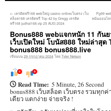
ยัง
←
เครดิตฟรี168 webใหญ่ casino onlineเว็บตรง เว็บ
Pg99 webs
เนื้อหา
สล็อต168 เครดิตฟรี Top 42 by Gregg เครดิต
พนันออนไลน์
ฟรี168 judhai168.vip 25 AUG 2024
Bonus888 webแจกหนัก 11 กันย
เว็บเปิดใหม่ โบนัส888 ใหม่ล่าสุ
bonus888 bonus888.live
เขียนบน
29 กรกฎาคม 2024
โดย
Tyler Nelson
0
0
Read Time:
5 Minute, 26 Second
bonus888 เว็บสล็อต เว็บตรง รวมทุกค่
เดียว แตกง่าย จ่ายจริง !