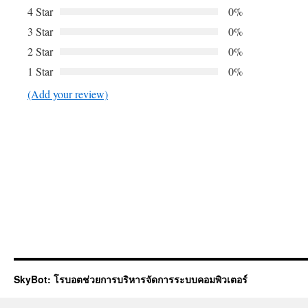
4 Star
0%
3 Star
0%
2 Star
0%
1 Star
0%
(Add your review)
SkyBot: โรบอตช่วยการบริหารจัดการระบบคอมพิวเตอร์