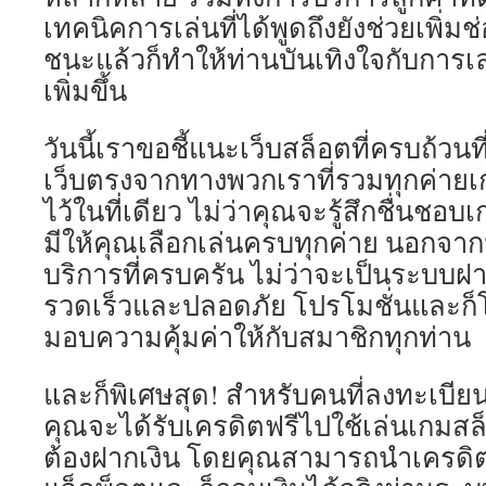
เทคนิคการเล่นที่ได้พูดถึงยังช่วยเพิ่
ชนะแล้วก็ทำให้ท่านบันเทิงใจกับการ
เพิ่มขึ้น
วันนี้เราขอชี้แนะเว็บสล็อตที่ครบถ้วนที
เว็บตรงจากทางพวกเราที่รวมทุกค่ายเก
ไว้ในที่เดียว ไม่ว่าคุณจะรู้สึกชื่นชอ
มีให้คุณเลือกเล่นครบทุกค่าย นอกจากนี
บริการที่ครบครัน ไม่ว่าจะเป็นระบบฝา
รวดเร็วและปลอดภัย โปรโมชั่นและก็โบ
มอบความคุ้มค่าให้กับสมาชิกทุกท่าน
และก็พิเศษสุด! สำหรับคนที่ลงทะเบียน
คุณจะได้รับเครดิตฟรีไปใช้เล่นเกมสล็
ต้องฝากเงิน โดยคุณสามารถนำเครดิตฟร