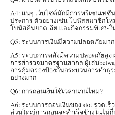
A4: แน่ๆ เว็บไซต์มักมีการพรีเซนเทชั
ประการ ตัวอย่างเช่น โบนัสสมาชิกใ
โบนัสคืนยอดเสีย และกิจกรรมพิเศษใ
Q5: ระบบการเงินมีความปลอดภัยมาก
A5: ระบบการคลังมีความปลอดภัยสูง 
การสำรวจมาตรฐานสากล ผู้เล่นbetwayม
การคุ้มครองป้องกันกระบวนการทำธุร
อย่างมาก
Q6: การถอนเงินใช้เวลานานไหม?
A6: ระบบการถอนเงินของ slot รวดเร็ว
ส่วนใหญ่การถอนจะสำเร็จข้างในไม่กี่น