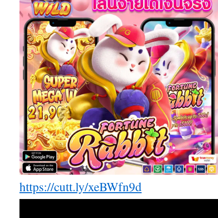
https://cutt.ly/xeBWfn9d