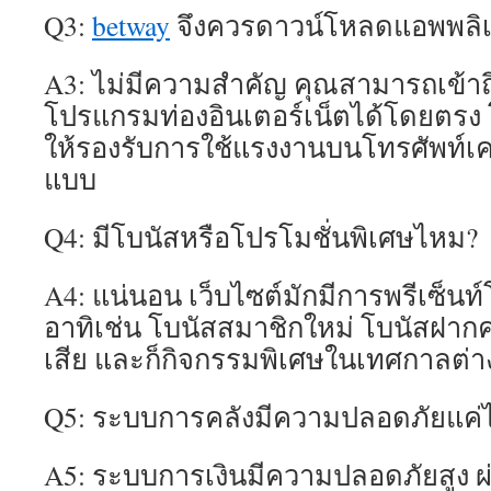
Q3:
betway
จึงควรดาวน์โหลดแอพพลิเค
A3: ไม่มีความสำคัญ คุณสามารถเข้าถึ
โปรแกรมท่องอินเตอร์เน็ตได้โดยตรง โ
ให้รองรับการใช้แรงงานบนโทรศัพท์เคล
แบบ
Q4: มีโบนัสหรือโปรโมชั่นพิเศษไหม?
A4: แน่นอน เว็บไซต์มักมีการพรีเซ็นท
อาทิเช่น โบนัสสมาชิกใหม่ โบนัสฝากค
เสีย และก็กิจกรรมพิเศษในเทศกาลต่า
Q5: ระบบการคลังมีความปลอดภัยแค่
A5: ระบบการเงินมีความปลอดภัยสูง ผ