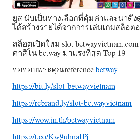
ยูส นับเป็นทางเลือกที่คุ้มค่าและน่าด
ได้สร้างรายได้จากการเล่นเกมสล็อต
สล็อตเปิดใหม่ slot betwayvietnam.co
คาสิโน betway มาแรงที่สุด Top 19
ขอขอบพระคุณreference
betway
https://bit.ly/slot-betwayvietnam
https://rebrand.ly/slot-betwayvietnam
https://wow.in.th/betwayvietnam
https://t.co/Kw9uhnaIPj