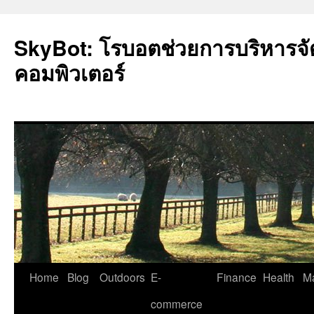
SkyBot: โรบอตช่วยการบริหารจ
คอมพิวเตอร์
ข้าม
Home
Blog
Outdoors
E-
Finance
Health
Ma
ไป
commerce