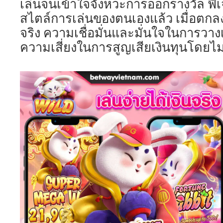
เล่นจนเข้าใจจังหวะการออกรางวัล ฟี
สไตล์การเล่นของตนเองแล้ว เมื่อตกลง
จริง ความเชื่อมั่นและมั่นใจในการวาง
ความเสี่ยงในการสูญเสียเงินทุนโดยไม