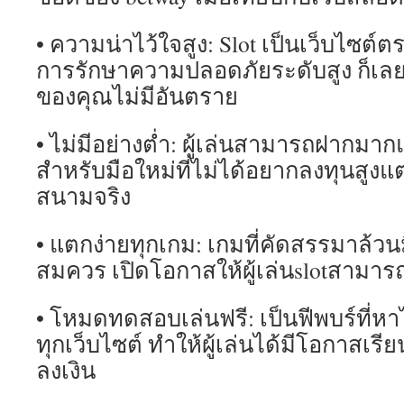
• ความน่าไว้ใจสูง: Slot เป็นเว็บไซต์ตรง
การรักษาความปลอดภัยระดับสูง ก็เลยเช
ของคุณไม่มีอันตราย
• ไม่มีอย่างต่ำ: ผู้เล่นสามารถฝากมา
สำหรับมือใหม่ที่ไม่ได้อยากลงทุนสูงแ
สนามจริง
• แตกง่ายทุกเกม: เกมที่คัดสรรมาล้วนม
สมควร เปิดโอกาสให้ผู้เล่นslotสามาร
• โหมดทดสอบเล่นฟรี: เป็นฟีพบร์ที่หา
ทุกเว็บไซต์ ทำให้ผู้เล่นได้มีโอกาสเร
ลงเงิน