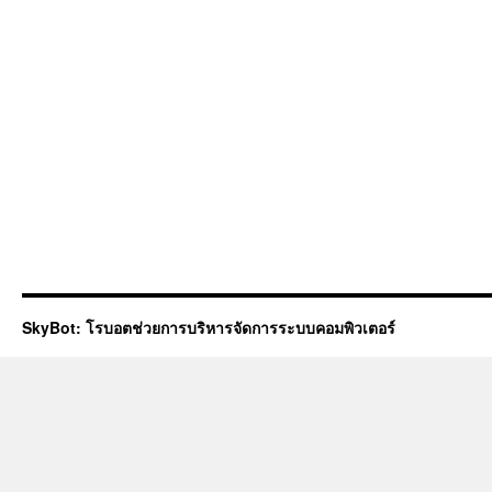
SkyBot: โรบอตช่วยการบริหารจัดการระบบคอมพิวเตอร์