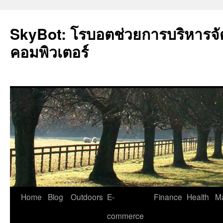
SkyBot: โรบอตช่วยการบริหารจ
คอมพิวเตอร์
ข้าม
Home
Blog
Outdoors
E-
Finance
Health
Ma
ไป
commerce