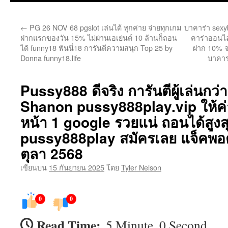
ยัง
←
PG 26 NOV 68 pgslot เล่นได้ ทุกค่าย จ่ายทุกเกม
บาคาร่า sexy
เนื้อหา
ฝากแรกของวัน 15% ไม่ผ่านเอเย่นต์ 10 ล้านก็ถอน
คาร่าออนไลน
ได้ funny18 ฟันนี่18 การันตีความสนุก Top 25 by
ฝาก 10% จบ
Donna funny18.life
บาคาร่
Pussy888 ดีจริง การันตีผู้เล่นก
Shanon pussy888play.vip ให้ค
หน้า 1 google รวยแน่ ถอนได้สูงส
pussy888play สมัครเลย แจ็คพอ
ตุลา 2568
เขียนบน
15 กันยายน 2025
โดย
Tyler Nelson
0
0
Read Time:
5 Minute, 0 Second