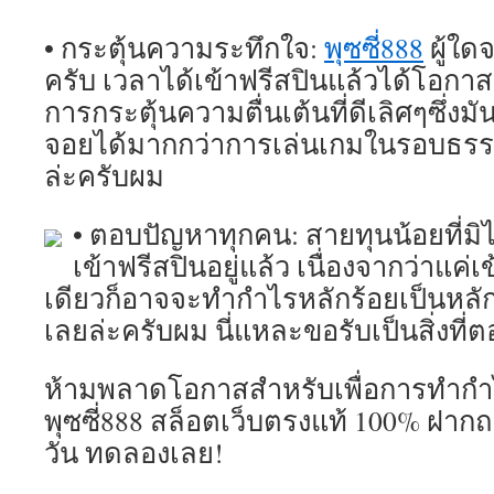
• กระตุ้นความระทึกใจ:
พุซซี่888
ผู้ใด
ครับ เวลาได้เข้าฟรีสปินแล้วได้โอกาสล
การกระตุ้นความตื่นเต้นที่ดีเลิศๆซึ่ง
จอยได้มากกว่าการเล่นเกมในรอบธรร
ล่ะครับผม
• ตอบปัญหาทุกคน: สายทุนน้อยที่มิไ
เข้าฟรีสปินอยู่แล้ว เนื่องจากว่าแค่เ
เดียวก็อาจจะทำกำไรหลักร้อยเป็นหลัก
เลยล่ะครับผม นี่แหละขอรับเป็นสิ่งที
ห้ามพลาดโอกาสสำหรับเพื่อการทำกำไ
พุซซี่888 สล็อตเว็บตรงแท้ 100% ฝากถ
วัน ทดลองเลย!