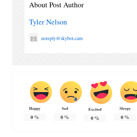
About Post Author
Tyler Nelson
noreply@skybot.cam
Happy
Sad
Sleepy
Excited
0
%
0
%
0
%
0
%