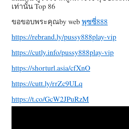
เท่านั้น Top 86
ขอขอบพระคุณby web
พุซซี่888
https://rebrand.ly/pussy888play-vip
https://cutly.info/pussy888play-vip
https://shorturl.asia/cfXnO
https://cutt.ly/rrZc9ULq
https://t.co/GcW2JPuRzM