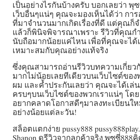
เป็นอย่างไรกันบ้างครับ บอกเลยว่า พุ
เว็บอื่นๆแน่ๆ คุณจะมองเห็นได้ว่า การ
ที่มาจำนวนมากเกิดเรื่องที่ดี แต่คุณก็
แล้วก็พินิจพิจารณาเพราะ รีวิวที่คุณกำ
นับถือมากน้อยแค่ไหน เพื่อที่คุณจะได้เล
เหมาะสมกับคุณอย่างแท้จริง
ซึ่งคุณสามารถอ่านรีวิวบทความเกี่ยวก
มากไม่น้อยเลยทีเดียวบนเว็บไซต์ของ
ผม และค้ำประกันเลยว่า คุณจะได้เล่นเ
ครบๆบนเว็บไซต์ของพวกเราแน่ๆ โดยเห
อยากคลาดโอกาสดีๆมาลงทะเบียนใหม่
อย่างน้อยแต่ละวัน!
สล็อตแตกง่าย pussy888 pussy888play.
Shanon ดูรีวิวจากลูกค้าจริง พุซซี่888คิด