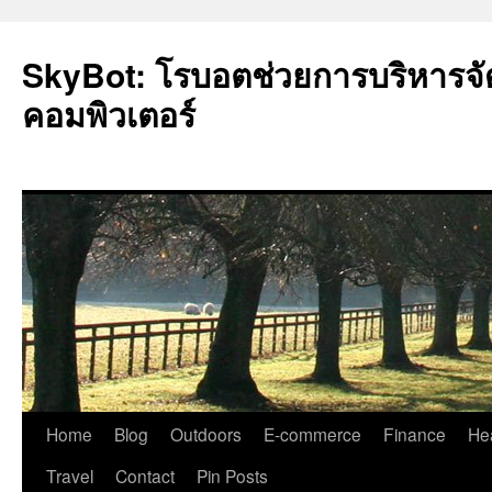
SkyBot: โรบอตช่วยการบริหารจ
คอมพิวเตอร์
ข้าม
Home
Blog
Outdoors
E-commerce
Finance
He
ไป
Travel
Contact
Pin Posts