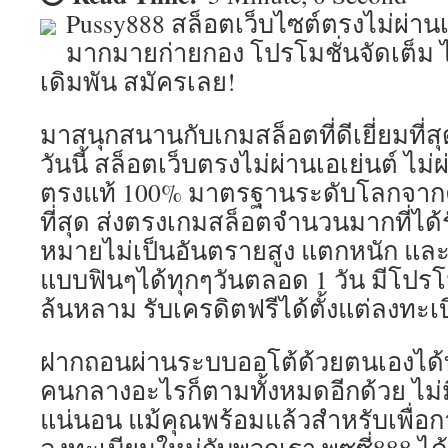
Pussy888 สล็อตเว็บไซต์ตรงไม่ผ่านเ
มากมายก่ายกอง โปรโมชั่นจัดเต็ม 
เดิมพัน สมัครเลย!
มาสนุกสนานกับเกมสล็อตที่ดีเยี่ยมที่
วันนี้ สล็อตเว็บตรงไม่ผ่านเอเย่นต์ ไม่
ตรงแท้ 100% มาตรฐานระดับโลกจากค
ที่สุด ส่งตรงเกมสล็อตจำนวนมากที่ได
หมายไม่เป็นอันตรายสูง แตกหนัก และ
แบบฟินๆได้ทุกๆวันตลอด 1 วัน มีโปรโ
ล้นหลาม รับเครดิตฟรีได้ตั้งแต่ลงทะเ
ฝากถอนผ่านระบบออโต้ด้วยตนเองได้ทั
คนกลางอะไรก็ตามทั้งหมดอีกด้วย ไม่
แน่นอน แม้คุณพร้อมแล้วสำหรับเพื่อกา