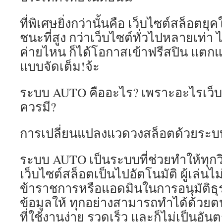
ที่พิเศษยิ่งกว่านั้นคือ เว็บไซต์สล็อตยุค
ชนะที่สูง กว่าเว็บไซต์ทั่วไปหลายเท่า
ค่ายไหน ก็ได้โอกาสเข้าฟรีสปิน แตกแ
แบบจัดเต็ม!จ้ะ
ระบบ AUTO คืออะไร? เพราะอะไรเว็บ s
ควรมี?
การเปลี่ยนแปลงแวดวงสล็อตด้วยระบ
ระบบ AUTO เป็นระบบที่ช่วยทำให้ทุกว
เว็บไซต์สล็อตเป็นไปอัตโนมัติ ผู้เล่น
ข้าราชการหรือแอดมินในการอนุมัติธุ
ข้อมูลให้ ทุกอย่างสามารถทำได้ด้วยต
ที่ใช้งานง่าย รวดเร็ว และก็ไม่เป็นอัน