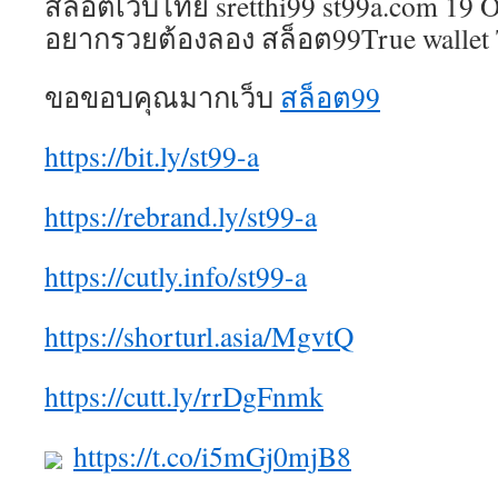
สล็อตเว็บไทย sretthi99 st99a.com 19 
อยากรวยต้องลอง สล็อต99True wallet 
ขอขอบคุณมากเว็บ
สล็อต99
https://bit.ly/st99-a
https://rebrand.ly/st99-a
https://cutly.info/st99-a
https://shorturl.asia/MgvtQ
https://cutt.ly/rrDgFnmk
https://t.co/i5mGj0mjB8