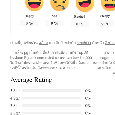
Happy
Sad
Sleepy
Excited
0
%
0
%
0
%
0
%
เรื่องนี้ถูกเขียนใน
สล็อต
และติดป้ายกำกับ
sretthi99
คั่นหน้า
ลิงก์ถ
←
สล็อตpg เว็บเดียวที่กล้าการันตีความปัง Top 25
บาคาร่
by Juan Pgslotk.com แค่เข้าเล่นรับเครดิตฟรี 1,000
sagame บ
ไม่ค้าง ไม่กระตุกล้านแรกในชีวิตหาได้ที่นี่ สล็อตpg
หลายค่าย ไม่ต
นาทีนี้ใครไม่เล่น ถือว่าพลาด 9 ต.ค. 2025
เลยหลับตาเ
จ
Average Rating
5 Star
0%
4 Star
0%
3 Star
0%
2 Star
0%