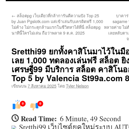
ยัง
←
สล็อตpg เว็บเดียวที่กล้าการันตีความปัง Top 25
บาคาร่
เนื้อหา
by Juan Pgslotk.com แค่เข้าเล่นรับเครดิตฟรี 1,000
sagame บ
ไม่ค้าง ไม่กระตุกล้านแรกในชีวิตหาได้ที่นี่ สล็อตpg
หลายค่าย ไม่ต
นาทีนี้ใครไม่เล่น ถือว่าพลาด 9 ต.ค. 2025
เลยหลับตาเ
จ
Sretthi99 ยกทั้งคาสิโนมาไว้ในมื
เลย 1,000 ทดลองเล่นฟรี สล็อต 
เศรษฐี99 มีบริการ สล็อต คาสิโนออ
Top 5 by Valencia St99a.com 
เขียนบน
7 สิงหาคม 2025
โดย
Tyler Nelson
0
0
Read Time:
6 Minute, 49 Second
Sretthi99 เว็บไซต์ยุคใหม่ระบบ AU