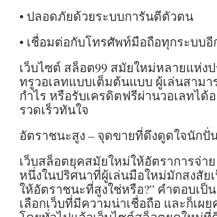
• ปลอดภัยด้วยระบบการันตีตัวตน
• เชื่อมต่อกับโทรศัพท์มือถือทุกระบบอี
เว็บไซต์ สล็อต99 สมัยใหม่หลายแห่งปร
ทรูวอเลทแบบเต็มต้นแบบ ผู้เล่นสามารถ
กำไร หรือรับเครดิตฟรีผ่านวอเลทได้อ
รวดเร็วทันใจ
อัตราชนะสูง – จุดขายที่ดึงดูดใจนักปั
เว็บสล็อตยุคสมัยใหม่ให้อัตราการจ่าย 
หนึ่งในปริศนาที่ผู้เล่นมือใหม่มักสงสัย
ให้อัตราชนะที่สูงใช่หรือ?” คำตอบเป็น
เลือกเว็บที่มีความน่าเชื่อถือ และก็เผ