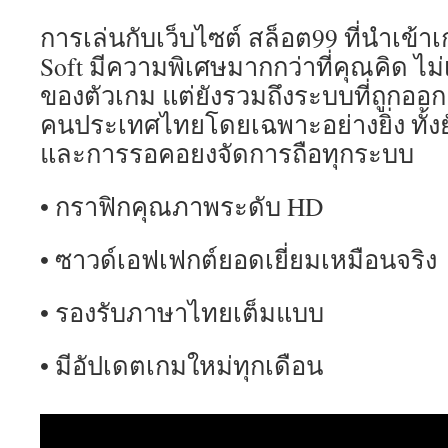
การเล่นกับเว็บไซต์ สล็อต99 ที่นำเข
Soft มีความพิเศษมากกว่าที่คุณคิด ไ
ของตัวเกม แต่ยังรวมถึงระบบที่ถูก
คนประเทศไทยโดยเฉพาะอย่างยิ่ง ทั้งยั
และการรอคอยงจัดการถือทุกระบบ
• กราฟิกคุณภาพระดับ HD
• ซาวด์เอฟเฟกต์ยอดเยี่ยมเหมือนจริง
• รองรับภาษาไทยเต็มแบบ
• มีอัปเดตเกมใหม่ทุกเดือน