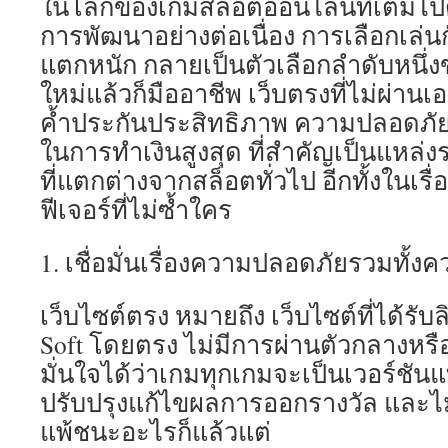
ในโลกของเกมสล็อตออนไลน์ที่เต็มไป
การพัฒนาอย่างต่อเนื่อง การเลือกเล่น
แตกหนัก กลายเป็นตัวเลือกลำดับหนึ่งข
ใหม่แล้วก็มืออาชีพ เว็บตรงที่ไม่ผ่านเอ
ค้ำประกันประสิทธิภาพ ความปลอดภัย 
ในการทำเงินสูงสุด ที่สำคัญเป็นแหล่
ที่แตกต่างจากสล็อตทั่วไป อีกทั้งในเรื
ฟีเจอร์ที่ไม่ซ้ำใคร
1. เชื่อมั่นเรื่องความปลอดภัยรวมทั้งค
เว็บไซต์ตรง หมายถึง เว็บไซต์ที่ได้รับ
Soft โดยตรง ไม่มีการผ่านตัวกลางหรือ
มั่นใจได้ว่าเกมทุกเกมจะเป็นเวอร์ชัน
ปรับปรุงแก้ไขผลการออกรางวัล และไ
แพ้ชนะอะไรก็แล้วแต่