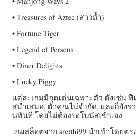
• Mahjong Ways 2
• Treasures of Aztec (สาวถ้ำ)
• Fortune Tiger
• Legend of Perseus
• Diner Delights
• Lucky Piggy
แต่ละเกมมีจุดเด่นเฉพาะตัว ดังเช่น ฟ
สม่ำเสมอ, ตัวคูณไม่จำกัด, และก็ยังรวม
นทันที โดยไม่ต้องรอโบนัสเข้าเอง
เกมสล็อตจาก sretthi99 นำเข้าโดยตรง