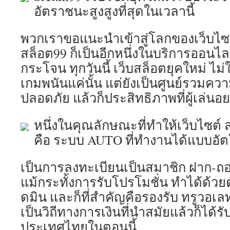
อัตราชนะสูงสูงที่สุดในเวลานี้
พวกเราขอแนะนำเข้าสู่โลกของเว็บไซต
สล็อต99 ก็เป็นอีกหนึ่งในบริการออนไลน
กระโจน ทุกวันนี้ เว็บสล็อตยุคใหม่ ไม
เกมพนันแค่นั้น แต่ยังเป็นศูนย์รวม
ปลอดภัย แล้วก็ประสิทธิภาพที่ผู้เล่นอ
หนึ่งในคุณลักษณะที่ทำให้เว็บไซต์ 
คือ ระบบ AUTO ที่ทำงานได้แบบอัตโ
เป็นการลงทะเบียนเป็นสมาชิก ฝาก-ถอ
แม้กระทั้งการรับโปรโมชั่น ทำได้ด้วย
ดมิน และก็ที่สำคัญคือรองรับ ทรูวอเลท 
เป็นวิถีทางการเงินที่นำสมัยแล้วก็ได้
ประเทศไทยในตอนนี้