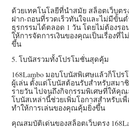
ด้วยเทคโนโลยีที่นำสมัย สล็อตเว็บตร
ฝาก-ถอนที่รวดเร็วทันใจและไม่มีขั้นต
ธุรกรรมได้ตลอด 1 วัน โดยไม่ต้องรอน
ให้การจัดการเงินของคุณเป็นเรื่องที่ไ
ขึ้น
5. โบนัสรวมทั้งโปรโมชั่นสุดคุ้ม
168Lambo มอบโบนัสพิเศษแล้วก็โปรโม
ผู้เล่น ตั้งแต่โบนัสต้อนรับสำหรับสมา
รายวัน ไปจนถึงกิจกรรมพิเศษที่ให้คุณล
โบนัสเหล่านี้ช่วยเพิ่มโอกาสสำหรับเพ
ทำให้การเล่นของคุณคุ้มยิ่งขึ้น
คุณสมบัติเด่นของสล็อตเว็บตรง 168