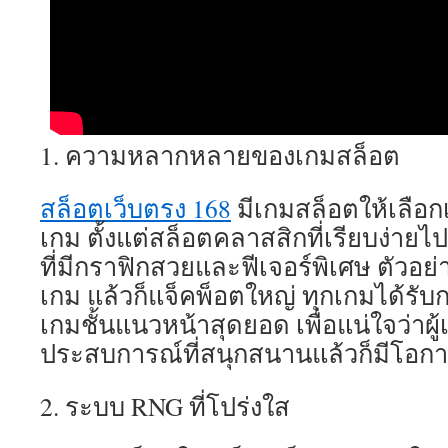
1. ความหลากหลายของเกมสล็อต
สล็อตเว็บตรง 168
มีเกมสล็อตให้เลือกเ
เกม ตั้งแต่สล็อตคลาสสิกที่เรียบง่ายไ
ที่มีกราฟิกสวยและฟีเจอร์พิเศษ ตัวอย่
เกม แล้วก็แจ็คพ็อตใหญ่ ทุกเกมได้รั
เกมชั้นแนวหน้าสุดยอด เพื่อแน่ใจว่าผู้
ประสบการณ์ที่สนุกสนานแล้วก็มีโอก
2. ระบบ RNG ที่โปร่งใส