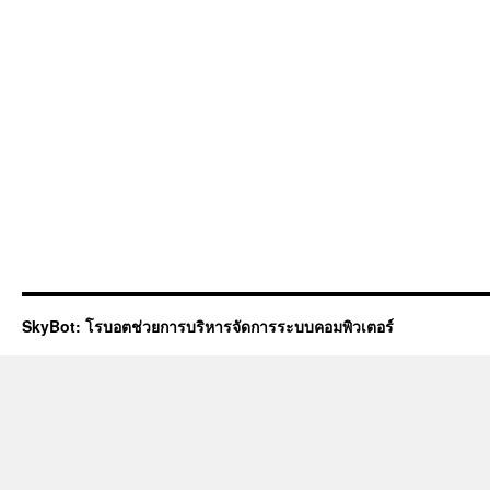
SkyBot: โรบอตช่วยการบริหารจัดการระบบคอมพิวเตอร์