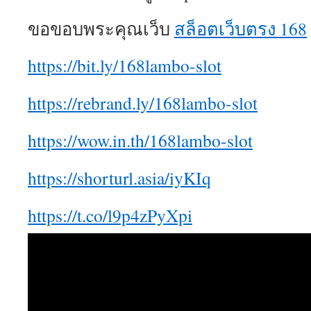
ขอขอบพระคุณเว็บ
สล็อตเว็บตรง 168
https://bit.ly/168lambo-slot
https://rebrand.ly/168lambo-slot
https://wow.in.th/168lambo-slot
https://shorturl.asia/iyKIq
https://t.co/l9p4zPyXpi