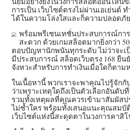
นิยมอย่างยิ่งในวงการสล็อตออนไลน์
การเป็น เว็บไซต์ตรงไม่ผ่านเอเย่นต์ ทำใ
ได้ในความโล่งใสและก็ความปลอดภั
พร้อมพรีเซนเทชั่นประสบการณ์การเล
สะดวก ด้วยเกมสล็อตมากยิ่งกว่า 500 
ตอบปัญหานักพนันทุกระดับ ไม่ว่าจะเป็นม
มีประสบการณ์ สล็อตเว็บตรง 168 ยืนย
จังหวะสำหรับการทำเงินเมื่อใดก็ตามห
ในเนื้อหานี้ พวกเราจะพาคุณไปรู้จักกั
ว่าเพราะเหตุใดถึงเป็นตัวเลือกอันดับที
รวมทั้งเหตุผลที่คุณควรเข้ามาสัมผัส
ไม่ซ้ำใคร พร้อมทั้งเสนอแนะคุณสมบัต
เว็บไซต์แห่งนี้สะดุดตาในวงการคาสิ