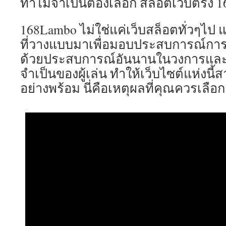
ทำไมจำเป็นต้องเลือก สล็อตเว็บตรง 1
168Lambo ไม่ใช่แค่เว็บสล็อตทั่วๆไป 
ที่วางแบบมาเพื่อมอบประสบการณ์การพ
ด้วยประสบการณ์อันนานในวงการและคว
จำเป็นของผู้เล่น ทำให้เว็บไซต์แห่งน
อย่างพร้อม นี่คือเหตุผลที่คุณควรเลือ