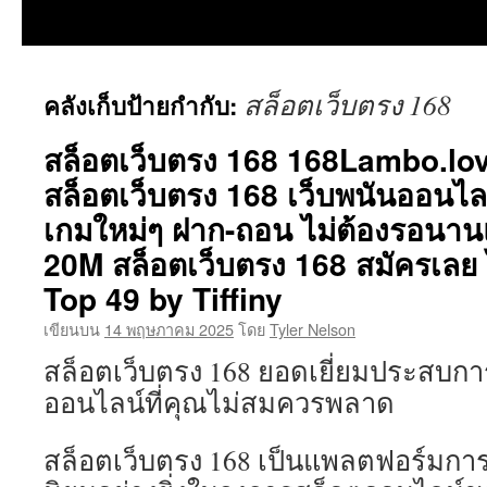
ยัง
เนื้อหา
สล็อตเว็บตรง 168
คลังเก็บป้ายกำกับ:
สล็อตเว็บตรง 168 168Lambo.lov
สล็อตเว็บตรง 168 เว็บพนันออนไลน
เกมใหม่ๆ ฝาก-ถอน ไม่ต้องรอนาน
20M สล็อตเว็บตรง 168 สมัครเลย ไ
Top 49 by Tiffiny
เขียนบน
14 พฤษภาคม 2025
โดย
Tyler Nelson
สล็อตเว็บตรง 168 ยอดเยี่ยมประสบกา
ออนไลน์ที่คุณไม่สมควรพลาด
สล็อตเว็บตรง 168 เป็นแพลตฟอร์มก