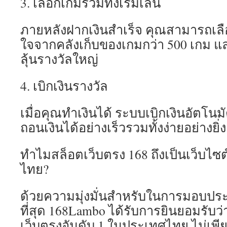
3. เลือกเกมรวมทั้งเริ่มเล่น
ภายหลังฝากเงินสำเร็จ คุณสามารถเลื
ใจจากคลังเก็บของเกมกว่า 500 เกม และก
ลุ้นรางวัลใหญ่
4. เบิกเงินรางวัล
เมื่อคุณทำเงินได้ ระบบเบิกเงินอัตโนม
ถอนเงินได้อย่างเร็วรวมทั้งง่ายอย่างยิ่ง
ทำไมสล็อตเว็บตรง 168 ถึงเป็นเว็บไซต
ไทย?
ด้วยความมุ่งมั่นสำหรับในการมอบประ
ที่สุด 168Lambo ได้รับการยินยอมรับว่
เว็บตรงอันดับ 1 ในประเทศไทย ไม่เพ