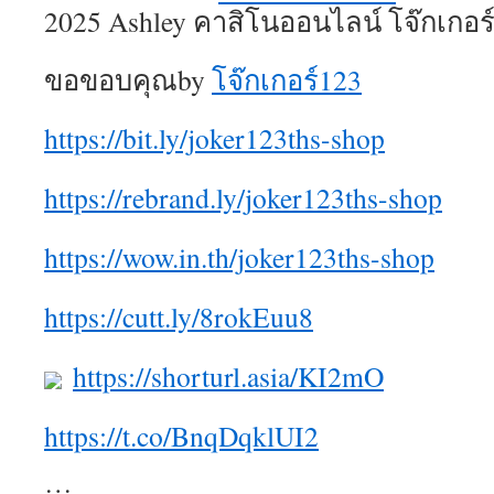
2025 Ashley คาสิโนออนไลน์ โจ๊กเกอร์12
ขอขอบคุณby
โจ๊กเกอร์123
https://bit.ly/joker123ths-shop
https://rebrand.ly/joker123ths-shop
https://wow.in.th/joker123ths-shop
https://cutt.ly/8rokEuu8
https://shorturl.asia/KI2mO
https://t.co/BnqDqklUI2
…