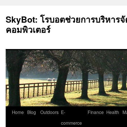
SkyBot: โรบอตช่วยการบริหารจ
คอมพิวเตอร์
ข้าม
Home
Blog
Outdoors
E-
Finance
Health
Ma
ไป
commerce