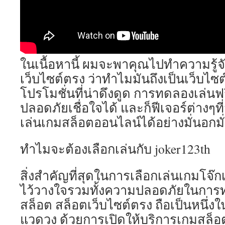
ในเนื้อหานี้ ผมจะพาคุณไปทำความรู้จั
เว็บไซต์ตรง ว่าทำไมมันถึงเป็นเว็บไซต์
โปรโมชั่นที่น่าดึงดูด การทดลองเล่น
ปลอดภัยเชื่อใจได้ และก็ฟีเจอร์ต่างๆ
เล่นเกมสล็อตออนไลน์ได้อย่างมั่นอกมั
ทำไมจะต้องเลือกเล่นกับ joker123th
สิ่งสำคัญที่สุดในการเลือกเล่นเกมโจ๊
ไว้วางใจรวมทั้งความปลอดภัยในการทำ
สล็อต สล็อตเว็บไซต์ตรง ถือเป็นหนึ่งในเ
แวดวง ด้วยการเปิดให้บริการเกมสล็อ