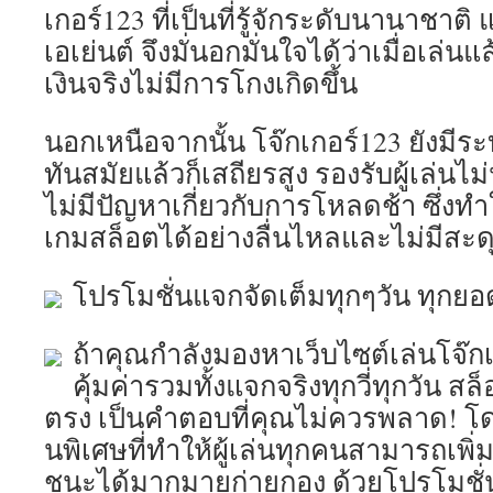
เกอร์123 ที่เป็นที่รู้จักระดับนานาชาติ
เอเย่นต์ จึงมั่นอกมั่นใจได้ว่าเมื่อเล่
เงินจริงไม่มีการโกงเกิดขึ้น
นอกเหนือจากนั้น โจ๊กเกอร์123 ยังมีระ
ทันสมัยแล้วก็เสถียรสูง รองรับผู้เล่นไ
ไม่มีปัญหาเกี่ยวกับการโหลดช้า ซึ่งท
เกมสล็อตได้อย่างลื่นไหลและไม่มีสะด
โปรโมชั่นแจกจัดเต็มทุกๆวัน ทุกย
ถ้าคุณกำลังมองหาเว็บไซต์เล่นโจ๊กเ
คุ้มค่ารวมทั้งแจกจริงทุกวี่ทุกวัน สล
ตรง เป็นคำตอบที่คุณไม่ควรพลาด! โดยเ
นพิเศษที่ทำให้ผู้เล่นทุกคนสามารถเพ
ชนะได้มากมายก่ายกอง ด้วยโปรโมชั่