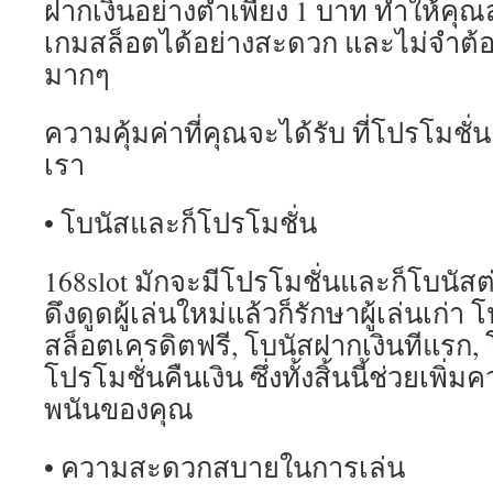
ฝากเงินอย่างต่ำเพียง 1 บาท ทำให้ค
เกมสล็อตได้อย่างสะดวก และไม่จำต้อง
มากๆ
ความคุ้มค่าที่คุณจะได้รับ ที่โปรโมชั
เรา
• โบนัสและก็โปรโมชั่น
168slot มักจะมีโปรโมชั่นและก็โบนัสต่
ดึงดูดผู้เล่นใหม่แล้วก็รักษาผู้เล่นเก่า 
สล็อตเครดิตฟรี, โบนัสฝากเงินทีแรก, โ
โปรโมชั่นคืนเงิน ซึ่งทั้งสิ้นนี้ช่วยเพิ่
พนันของคุณ
• ความสะดวกสบายในการเล่น