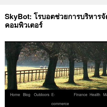
SkyBot: โรบอตช่วยการบริหารจ
คอมพิวเตอร์
ข้าม
Home
Blog
Outdoors
E-
Finance
Health
Ma
ไป
commerce