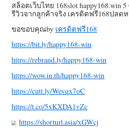
สล็อตเว็บไทย 168slot happy168.win 5
รีวิวจากลูกค้าจริง เครดิตฟรี168ปลดหน
ขอขอบคุณby
เครดิตฟรี168
https://bit.ly/happy168-win
https://rebrand.ly/happy168-win
https://wow.in.th/happy168-win
https://cutt.ly/Wevqx7oC
https://t.co/5xKXDA1vZc
https://shorturl.asia/xGWcj