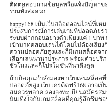
ติดต่อสอบถามข้อมูลหรือแจ้งปัญหาของ
รวมทั้งสะดวก
happy168 เป็นเว็บสล็อตออนไลน์ที่เหมาะ
ประสบการณ์การเล่นเกมที่ปลอดภัยรว
ระบบฝากถอนอย่างต่ำเพียงแค่ 1 บาท ท
เข้ามาทดสอบเล่นได้โดยไม่ต้องเสี่ยงกับ
ความปลอดภัยสูงและก็มีเกมสล็อตจากค
เลือกเล่นนานาประการ พร้อมด้วยบริก
ชั่วโมงและก็โปรโมชั่นที่น่าดึงดูด
ถ้าเกิดคุณกำลังมองหาเว็บเล่นสล็อตท
ปลอดภัยสูง เว็บ เครดิตฟรี168 อาจเป็น
สมควรพลาด ลองลงทะเบียนสมัครสมาชิก
บันเทิงใจกับเกมสล็อตที่คุณรู้สึกชื่นช