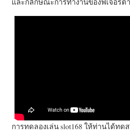
และก็ลักษณะการทำงานของฟีเจอร์ต่า
การทดลองเล่น slot168 ให้ท่านได้ท