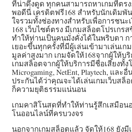
ที่น่าดึงดูด ทุกคนสามารถหาเกมที่ต
พอดีนี่ เครดิตฟรี168 สำหรับนักเดิมพ
ใจรวมทั้งช่องทางสำหรับเพื่อการชนะเ
168 เว็บไซต์ตรง มีเกมสล็อตโปรเกรส
ทำให้ท่านเป็นคนมั่งคั่งได้ในพริบตา 
เยอะขึ้นทุกครั้งที่มีผู้เล่นเข้ามาเล่นเก
มูลค่าสูงมาก เกมจัดให้168จากผู้ให้บร
เกมสล็อตจากผู้ให้บริการมีชื่อเสียงทั้ง
Microgaming, NetEnt, Playtech, และอื่
ประกันได้ว่าคุณจะได้เล่นเกมเว็บสล็
ก็ความยุติธรรมแน่นอน
เกมคาสิโนสดที่ทำให้ท่านรู้สึกเสมือนอ
โนออนไลน์ที่ครบวงจร
นอกจากเกมสล็อตแล้ว จัดให้168 ยังมี