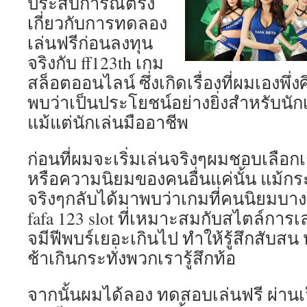
ประสบการณ์ตรง
เกี่ยวกับการทดลอง
เล่นฟรีก่อนลงทุน
จริงกับ ff123th เกม
สล็อตออนไลน์ ซึ่งเกิดเรื่องที่ผมเองพ
พบว่าเป็นประโยชน์อย่างยิ่งสำหรับนัก
แม้แต่นักเล่นมืออาชีพ
ก่อนที่ผมจะเริ่มเล่นจริงๆผมชอบเลือกเ
หรือความนิยมของคนอื่นแค่นั้น แม้กระน
จริงๆกลับได้มาพบว่าเกมที่คนนิยมบาง
fafa 123 slot ที่เหมาะสมกับสไตล์กา
จมีฟีพบร์เยอะเกินไป ทำให้รู้สึกสับส
ช้าเกินกระทั่งพวกเรารู้สึกท้อ
จากนั้นผมได้ลอง ทดสอบเล่นฟรี ผ่านเ