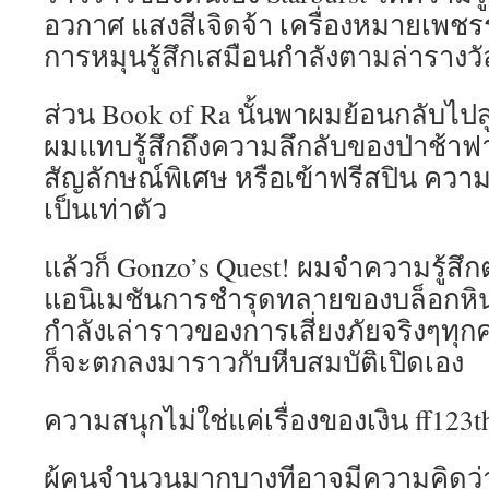
อวกาศ แสงสีเจิดจ้า เครื่องหมายเพชร
การหมุนรู้สึกเสมือนกำลังตามล่ารางว
ส่วน Book of Ra นั้นพาผมย้อนกลับไปส
ผมแทบรู้สึกถึงความลึกลับของป่าช้าฟา
สัญลักษณ์พิเศษ หรือเข้าฟรีสปิน ควา
เป็นเท่าตัว
แล้วก็ Gonzo’s Quest! ผมจำความรู้สึก
แอนิเมชันการชำรุดทลายของบล็อกหิน
กำลังเล่าราวของการเสี่ยงภัยจริงๆทุกค
ก็จะตกลงมาราวกับหีบสมบัติเปิดเอง
ความสนุกไม่ใช่แค่เรื่องของเงิน ff123t
ผู้คนจำนวนมากบางทีอาจมีความคิดว