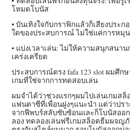
• ทดสอบเล่นฟรีก่อนลงทุนจริง: เพื่อรู้เ
โหมดโบนัส
• บันเทิงใจกับกราฟิกแล้วก็เสียงประกอ
ใดของประสบการณ์ ไม่ใช่แค่การหมุน
• แบ่งเวลาเล่น: ไม่ให้ความสนุกสนา
เคร่งเครียด
ประสบการณ์ตรง fafa 123 slot ผมศึ
เกมที่ใช่จากการทดสอบเล่น
ผมจำได้ว่าช่วงแรกๆผมไปเล่นเกมสล็อต
แฟนตาซีที่เพื่อนฝูงๆแนะนำ แต่ว่าปราก
จากฟีพบร์สลับซับซ้อนและก็โบนัสออกช
ลอง ทดลองเล่นฟรีเกมสล็อตธีมผจญภัย
ตรงกับสไตล์ผมมาก รอบโบนัสออกบ่อย 