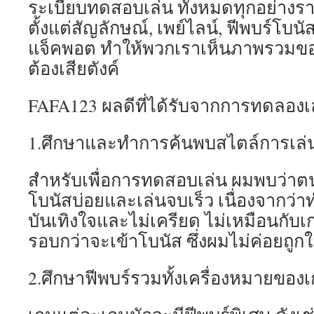
ระเบียบทดสอบเล่น ทั้งหมดทุกอย่างร
ตั้งแต่สัญลักษณ์, เพย์ไลน์, ฟีพบร์โบ
แจ็คพอต ทำให้พวกเราเห็นภาพรวมขอ
ต้องเสียตังค์
FAFA123 ผลดีที่ได้รับจากการทดลองเ
1.ศึกษาและทำการค้นพบสไตล์การเล่
สำหรับเพื่อการทดสอบเล่น ผมพบว่าตน
โบนัสบ่อยและเล่นจบเร็ว เนื่องจากว่าท
บันเทิงใจและไม่เครียด ไม่เหมือนกับ
รอบกว่าจะเข้าโบนัส ซึ่งผมไม่ค่อยถูก
2.ศึกษาฟีพบร์รวมทั้งเครื่องหมายของ