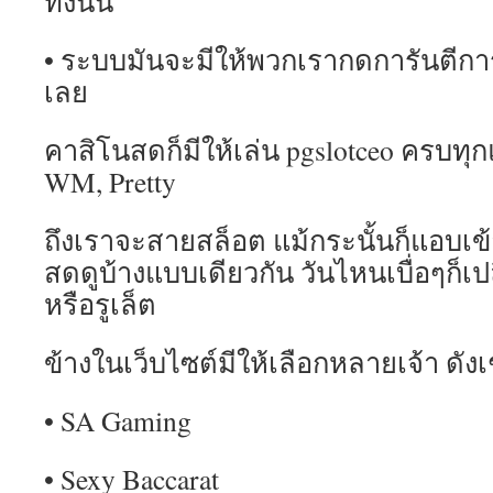
ทั้งนั้น
• ระบบมันจะมีให้พวกเรากดการันตีการ
เลย
คาสิโนสดก็มีให้เล่น pgslotceo ครบทุก
WM, Pretty
ถึงเราจะสายสล็อต แม้กระนั้นก็แอบเ
สดดูบ้างแบบเดียวกัน วันไหนเบื่อๆก็เ
หรือรูเล็ต
ข้างในเว็บไซต์มีให้เลือกหลายเจ้า ดังเ
• SA Gaming
• Sexy Baccarat