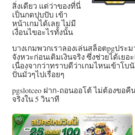
สิ่งเดียว แต่ว่าของที่นี่
เป็นกดปุบปับ เข้า
หน้าเกมได้เลย ไม่มี
เงื่อนไขอะไรทั้งนั้น
บางเกมพวกเราลองเล่นสล็อตpgประมาณ
จังหวะก่อนเติมเงินจริง ซึ่งช่วยได้เย
เนื่องจากว่าทราบดีว่าเกมไหนเข้าโบน
ปั่นมั่วๆไปเรื่อยๆ
pgslotceo ฝาก-ถอนออโต้ ไม่ต้องขอคืน
จริงใน 5 วินาที