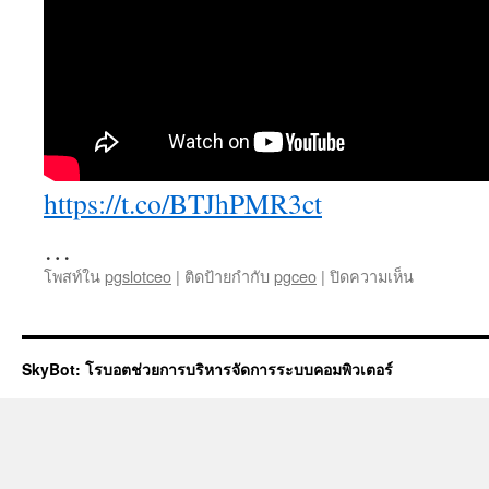
https://t.co/BTJhPMR3ct
…
บน
โพสท์ใน
pgslotceo
|
ติดป้ายกำกับ
pgceo
|
ปิดความเห็น
เว็บ
เปิด
ใหม่
pgslotceo
SkyBot: โรบอตช่วยการบริหารจัดการระบบคอมพิวเตอร์
ทดลอง
เล่น
Top
40
by