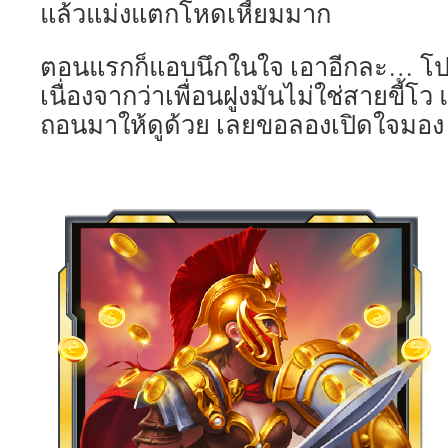
แล้วแม่งแตกโหดเหี้ยมมาก
ตอนแรกก็แอบนึกในใจ เอาอีกละ… โปร
เนื่องจากว่าเพื่อนฝูงมันไม่ใช่สายขี้
ถอนมาให้ดูด้วย เลยขอลองเปิดใจมอง