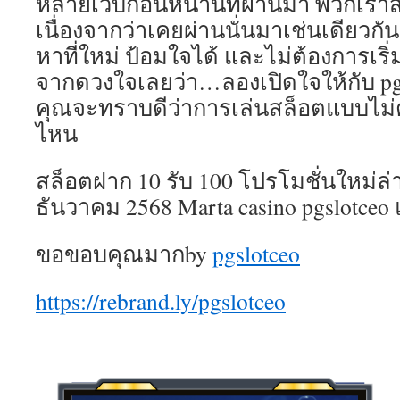
หลายเว็บก่อนหน้านี้ที่ผ่านมา พวกเราสล
เนื่องจากว่าเคยผ่านนั่นมาเช่นเดียวกัน
หาที่ใหม่ ป้อมใจได้ และไม่ต้องการเร
จากดวงใจเลยว่า…ลองเปิดใจให้กับ pgce
คุณจะทราบดีว่าการเล่นสล็อตแบบไม่ต
ไหน
สล็อตฝาก 10 รับ 100 โปรโมชั่นใหม่ล่า
ธันวาคม 2568 Marta casino pgslotceo
ขอขอบคุณมากby
pgslotceo
https://rebrand.ly/pgslotceo