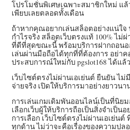
โปรโมชั่นพิเศษเฉพาะสมาชิกใหม่ แล้ว
เพียบเลยตลอดทั้งเดือน
ถ้าหากคุณอยากเล่นสล็อตอย่างแน่ใจ ป
กำไรจริง สล็อตเว็บตรงแท้ 100% ไม่ผ่า
ที่ดีที่สุดขณะนี้ พร้อมบริการฝากถอนอ
เล่นผ่านมือถือได้ทุกที่ที่ต้องการ อย่าค
ประสบการณ์ใหม่กับ pgslot168 ได้แล้วว
เว็บไซต์ตรงไม่ผ่านเอเย่นต์ ยืนยัน ไม่ม
จ่ายจริง เปิดให้บริการมาอย่างยาวนา
การเล่นเกมเดิมพันออนไลน์เป็นที่นิย
เลือกเว็บผู้ให้บริการถือเป็นสิ่งจำเป
การเลือก เว็บไซต์ตรงไม่ผ่านเอเย่นต์ ท
ทุกด้าน ไม่ว่าจะคือเรื่องของความปล