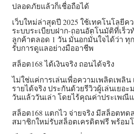
ปลอดภัยแล้วก็เชื่อถือได้
เว็บใหม่ล่าสุดปี 2025 ใช้เทคโนโลยีคว
ระบบระเบียบฝาก-ถอนอัตโนมัติที่เร็วท
ลูกค้าตลอด 1 วัน มั่นอกมั่นใจได้ว่า 
รับการดูแลอย่างมืออาชีพ
สล็อต168 ได้เงินจริง ถอนได้จริง
ไม่ใช่แค่การเล่นเพื่อความเพลิดเพลิน
รายได้จริง ประกันด้วยรีวิวผู้เล่นเยอะ
วันแล้ววันเล่า โดยไร้คุณค่าประเพณ
สล็อต168 แตกไว จ่ายจริง มีสล็อตทดส
สมาชิกใหม่รับสล็อตเครดิตฟรี พร้อมโ