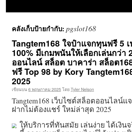
ยัง
เนื้อหา
pgslot168
คลังเก็บป้ายกำกับ:
Tangtem168 ใจป๋าแจกทุนฟรี 5 เท
100% มีเกมพนันให้เลือกเล่นกว่า 
ออนไลน์ สล็อต บาคาร่า สล็อต16
ฟรี Top 98 by Kory Tangtem16
2025
เขียนบน
6 พฤษภาคม 2025
โดย
Tyler Nelson
Tangtem168 เว็บไซต์สล็อตออนไลน์แจก
ฝากไม่ต้องแชร์ ใหม่ล่าสุด 2025
ให้บริการที่ทันสมัย เล่นง่าย ได้เงินจ