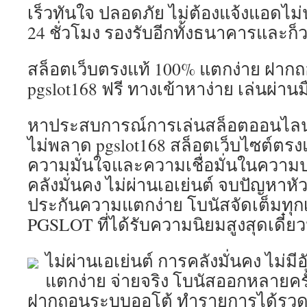
เร็วทันใจ ปลอดภัย ไม่ต้องแจ้งแอดไ
24 ชั่วโมง รองรับอีกทั้งธนาคารและก็
สล็อตเว็บตรงแท้ 100% แตกง่าย ฝากถ
pgslot168 ฟรี ทางเข้าหาง่าย เล่นผ่านม
หาประสบการณ์การเล่นสล็อตออนไลน์ที
ไม่พลาด pgslot168 สล็อตเว็บไซต์ตรงแ
ความมั่นใจและความเชื่อมั่นในควา
คลังมั่นคง ไม่ผ่านเอเย่นต์ จบปัญหาห
ประกันความแตกง่าย โบนัสจัดเต็มทุก
PGSLOT ที่ได้รับความนิยมสูงสุดเดี๋ยวน
ไม่ผ่านเอเย่นต์ การคลังมั่นคง ไม่ม
แตกง่าย จ่ายจริง โบนัสออกหลายคร
ฝากถอนระบบออโต้ ทำรายการได้รวดเร