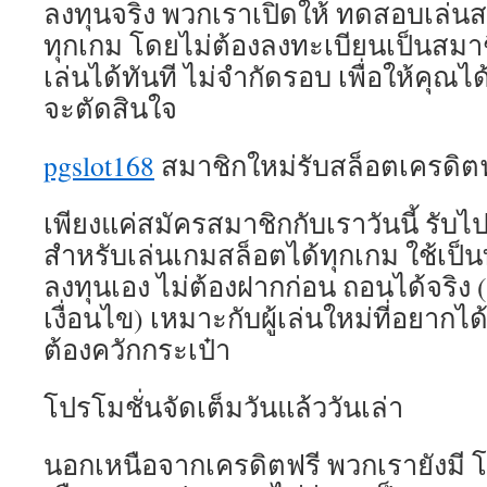
ลงทุนจริง พวกเราเปิดให้ ทดสอบเล่นส
ทุกเกม โดยไม่ต้องลงทะเบียนเป็นสมาช
เล่นได้ทันที ไม่จำกัดรอบ เพื่อให้คุณได
จะตัดสินใจ
pgslot168
สมาชิกใหม่รับสล็อตเครดิตฟ
เพียงแค่สมัครสมาชิกกับเราวันนี้ รับไ
สำหรับเล่นเกมสล็อตได้ทุกเกม ใช้เป็นท
ลงทุนเอง ไม่ต้องฝากก่อน ถอนได้จริง
เงื่อนไข) เหมาะกับผู้เล่นใหม่ที่อยากไ
ต้องควักกระเป๋า
โปรโมชั่นจัดเต็มวันแล้ววันเล่า
นอกเหนือจากเครดิตฟรี พวกเรายังมี โ