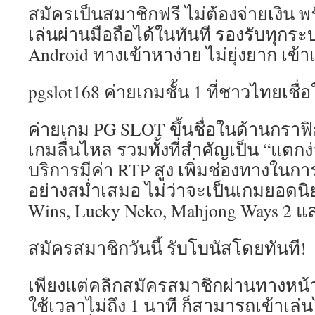
สมัครเป็นสมาชิกฟรี ไม่ต้องจ่ายเงิน พ
เล่นผ่านมือถือได้ในทันที รองรับทุกระบ
Android ทางเข้าหาง่าย ไม่ยุ่งยาก เข้า
pgslot168 ค่ายเกมชั้น 1 ที่ชาวไทยเชื่อ
ค่ายเกม PG SLOT ขึ้นชื่อในด้านกร
เกมลื่นไหล รวมทั้งที่สำคัญเป็น “แตกง่า
บริการมีค่า RTP สูง เพิ่มช่องทางในกา
อย่างสม่ำเสมอ ไม่ว่าจะเป็นเกมยอดนิ
Wins, Lucky Neko, Mahjong Ways 2 แ
สมัครสมาชิกวันนี้ รับโบนัสโดยทันที!
เพียงแต่คลิกสมัครสมาชิกผ่านทางหน้
ใช้เวลาไม่ถึง 1 นาที ก็สามารถเข้าเล่น