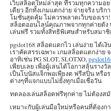
เว็บสล็อตใหม่ล่าสุด ที่รวมทุกความอย
เดียว อีกทั้งเกมแตกง่าย จ่ายจริง บริก
โมชั่นสุดคุ้ม ไม่ควรพลาดเว็บของเรา! 
สล็อตออนไลน์คุณภาพจากทุกค่ายดั
เล่นฟรี รวมทั้งสิทธิพิเศษสำหรับสมาช
pgslot168 สล็อตแตกไว เล่นง่าย ได้เงิ
เราคัดสรรเฉพาะ เกมสล็อตแตกง่าย จ
อาทิเช่น PG SLOT, SLOTXO,
pgslot16
เพียบเลย เพื่อผู้เล่นได้โอกาสลุ้นรางวั
เป็นโบนัสแจ็กพอเพียงต ฟรีสปิน หรือ
ต่างๆที่แจกแบบไม่ยั้งทุกเมื่อเชื่อวัน
ทดลองเล่นสล็อตฟรีทุกค่าย ไม่ต้องสม
เหมาะกับผู้เล่นมือใหม่หรือคนที่ต้อ