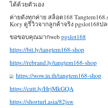
ได้ด้วยตัวเอง
ค่ายดังทุกค่าย สล็อต168 Tangtem168.
Kory ดูรีวิวจากลูกค้าจริง pgslot168ปล
ขอขอบคุณมากweb
pgslot168
https://bit.ly/tangtem168-shop
https://rebrand.ly/tangtem168-shop
https://wow.in.th/tangtem168-shop
https://cutt.ly/HrjMkGQA
https://shorturl.asia/82jsw