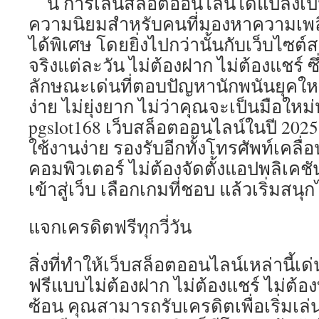
นี้ การเล่นสล็อตออนไลน์ได้แปลงเป็น
ความนิยมสำหรับคนที่มองหาความเพลิ
ได้พิเศษ โดยยิ่งไปกว่านั้นกับเว็บไซต์
จริงแต่ละวัน ไม่ต้องฝาก ไม่ต้องแชร์ ซึ่
ลักษณะเด่นที่ตอบปัญหานักพนันยุคใหม่
ง่าย ไม่ยุ่งยาก ไม่ว่าคุณจะเป็นมือใหม
pgslot168 เว็บสล็อตออนไลน์ในปี 202
ใช้งานง่าย รองรับอีกทั้งโทรศัพท์เคลื่อน
คอมพิวเตอร์ ไม่ต้องจัดตั้งแอปพลิเคชัน
เข้าสู่เว็บ เลือกเกมที่ชอบ แล้วเริ่มสนุ
แจกเครดิตฟรีทุกวี่วัน
สิ่งที่ทำให้เว็บสล็อตออนไลน์เหล่านี้
ฟรีแบบไม่ต้องฝาก ไม่ต้องแชร์ ไม่ต้
ซ้อน คุณสามารถรับเครดิตเพื่อเริ่มเล่น