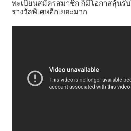
ทะเบียนสมัครสมาชิก ก็มีโอกาสลุ้นร
รางวัลพิเศษอีกเยอะมาก