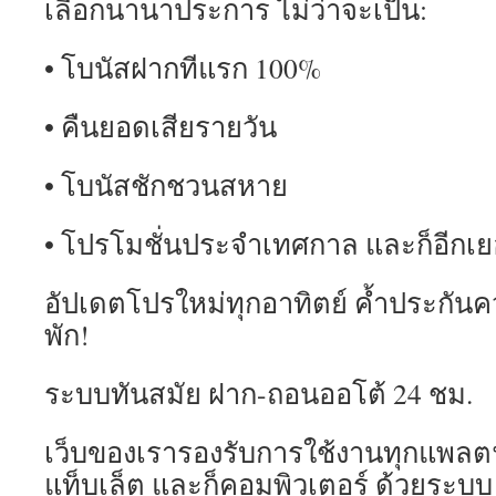
เลือกนานาประการ ไม่ว่าจะเป็น:
• โบนัสฝากทีแรก 100%
• คืนยอดเสียรายวัน
• โบนัสชักชวนสหาย
• โปรโมชั่นประจำเทศกาล และก็อีกเ
อัปเดตโปรใหม่ทุกอาทิตย์ ค้ำประกันค
พัก!
ระบบทันสมัย ฝาก-ถอนออโต้ 24 ชม.
เว็บของเรารองรับการใช้งานทุกแพลตฟอ
แท็บเล็ต และก็คอมพิวเตอร์ ด้วยระบบ 