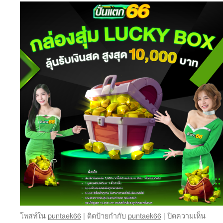
บน
โพสท์ใน
puntaek66
|
ติดป้ายกำกับ
puntaek66
|
ปิดความเห็น