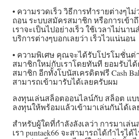
• ความรวดเร็ว วิธีการทำรายต่างๆไม
ถอน ระบบสมัครสมาชิก หรือการเข้าถ
เราจะเป็นไปอย่างเร็ว ใช้เวลาไม่นาน
บริการต่างๆบอกเลยว่า เร็วไวแน่นอน
• ความพิเศษ คุณจะได้รับโปรโมชั่นต
สมาชิกใหม่กับเราโดยทันที ยอมรับได
สมาชิก อีกทั้งโบนัสเครดิตฟรี Cash Bak
สามารถเข้ามารับได้เลยครับผม
ลงทุนเล่นสล็อตออนไลน์กับ สล็อต แบบ
ลงทุนให้พร้อมแล้วเข้ามาเล่นกันได้เล
สำหรับผู้ใดที่กำลังลังเลว่า การมาเล
เรา puntaek66 จะสามารถได้กำไรได้ไ