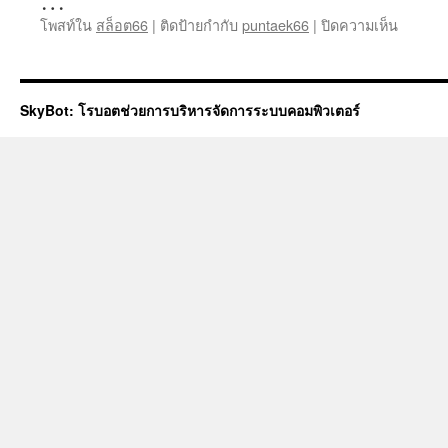
…
บน
โพสท์ใน
สล็อต66
|
ติดป้ายกำกับ
puntaek66
|
ปิดความเห็น
ปั่น
แตก66
เว็บ
ลงทุน
SkyBot: โรบอตช่วยการบริหารจัดการระบบคอมพิวเตอร์
สล็อต
ออนไลน
ที่
ดี
ที่สุด
ทดลอง
เล่น
สล็อต1
รวม
ค่าย
ดัง
ทำ
เงิน
ดี
บา
คา
ร่า