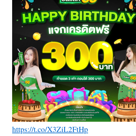
https://t.co/X3ZiL2FtHp