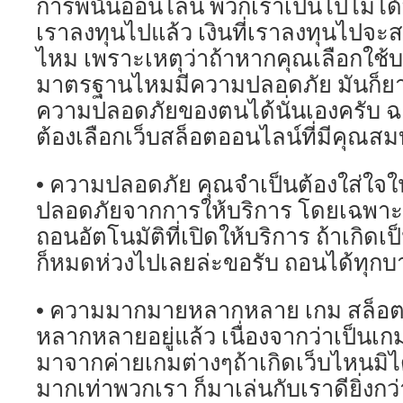
การพนันออนไลน์ พวกเราเป็นไปไม่ได้
เราลงทุนไปแล้ว เงินที่เราลงทุนไปจะ
ไหม เพราะเหตุว่าถ้าหากคุณเลือกใช้บริ
มาตรฐานไหมมีความปลอดภัย มันก็ยาก
ความปลอดภัยของตนได้นั่นเองครับ ฉะ
ต้องเลือกเว็บสล็อตออนไลน์ที่มีคุณสมบั
• ความปลอดภัย คุณจำเป็นต้องใส่ใจใ
ปลอดภัยจากการให้บริการ โดยเฉพาะอ
ถอนอัตโนมัติที่เปิดให้บริการ ถ้าเกิ
ก็หมดห่วงไปเลยล่ะขอรับ ถอนได้ทุก
• ความมากมายหลากหลาย เกม สล็อต
หลากหลายอยู่แล้ว เนื่องจากว่าเป็นเกมล
มาจากค่ายเกมต่างๆถ้าเกิดเว็บไหนมิ
มากเท่าพวกเรา ก็มาเล่นกับเราดียิ่งกว่