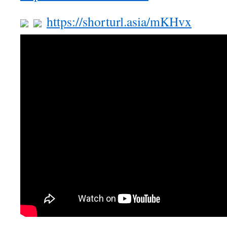
https://shorturl.asia/mKHvx