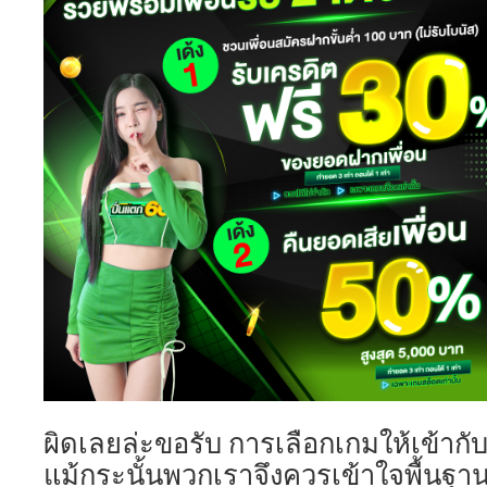
ผิดเลยล่ะขอรับ การเลือกเกมให้เข้ากับ
แม้กระนั้นพวกเราจึงควรเข้าใจพื้นฐาน